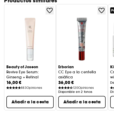
Productos similares
P
Beauty of Joseon
Erborian
Ki
Revive Eye Serum:
CC Eye a la centella
C
Ginseng + Retinal
asiática
w
16,00 €
36,00 €
Revitaliza el contorno de los ojos
Tratamiento iluminador para e
C
D
883
Opiniones
120
Opiniones
Disponible en 2 tonos
Di
Añadir a la cesta
Añadir a la cesta