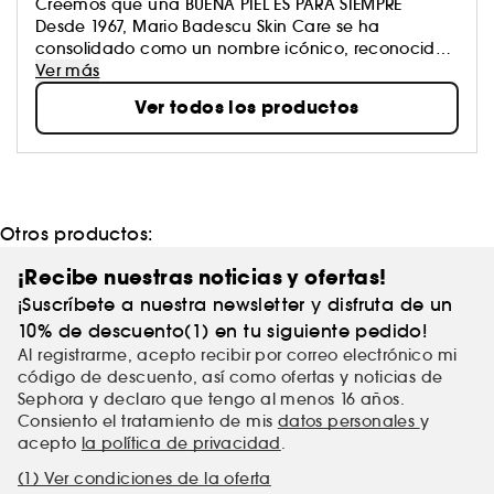
Creemos que una BUENA PIEL ES PARA SIEMPRE
Desde 1967, Mario Badescu Skin Care se ha
consolidado como un nombre icónico, reconocido
por ofrecer un cuidado de la piel personalizado, tan
Ver más
único como tú. Combinamos la química cosmética
Ver todos los productos
con la experiencia estética para crear rutinas
eficaces. Nuestra filosofía es muy sencilla: un
cuidado de la piel eficaz para todos, respaldado
por casi cuatro generaciones de experiencia.
Otros productos:
¡Recibe nuestras noticias y ofertas!
¡Suscríbete a nuestra newsletter y disfruta de un
10% de descuento(1) en tu siguiente pedido!
Al registrarme, acepto recibir por correo electrónico mi
código de descuento, así como ofertas y noticias de
Sephora y declaro que tengo al menos 16 años.
Consiento el tratamiento de mis
datos personales
y
acepto
la política de privacidad
.
(1) Ver condiciones de la oferta