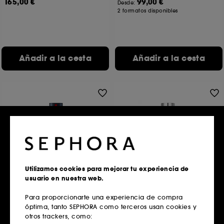
165,00 €
99,00 €
Desde:
2 formatos disponibles
Añadir a la cesta
Añadir a la cesta
Utilizamos cookies para mejorar tu experiencia de
PRADA
PRADA
usuario en nuestra web.
Luna Rossa Ocean
L'Homme Prada
Eau de Toilette para hombre
Eau de Toilette
Para proporcionarte una experiencia de compra
2807
184
óptima, tanto SEPHORA como terceros usan cookies y
89,00 €
99,00 €
Desde:
Desde:
otros trackers, como:
2 formatos disponibles
2 formatos disponibles