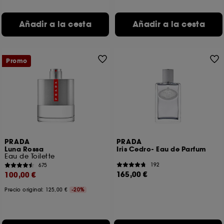
comportamientos de navegación en nuestro Sitio,
con el fin de mejorar su funcionamiento.
Añadir a la cesta
Añadir a la cesta
Cookies de seguridad del pago :
para impedir
conductas fraudulentas en los pagos. Así como
robo de identidad.
Promo
Exceptuando las cookies técnicas, la inclusión de
estas cookies requieren de tu consentimiento. Puedes
personalizar tus preferencias en el botón inferior
“Configurar cookies” o “Aceptar todas” o “Rechazar
todas”. Puedes optar por retirar tu consentimiento en
cualquier momento.
Si quieres disponer de más información de las
cookies utilizadas, haz clic
aquí
.
PRADA
PRADA
Luna Rossa
Iris Cedro- Eau de Parfum
Eau de Toilette
192
675
165,00 €
100,00 €
Precio original:
125,00 €
-20%