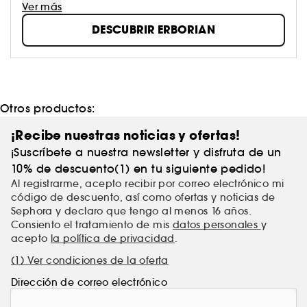
cuidado de la piel y el maquillaje.
Ver más
Estos productos responden a un objetivo preciso de
DESCUBRIR ERBORIAN
la marca: hacerte redescubrir tu piel.
¡ES TU PIEL, SIÉNTETE ORGULLOSA DE ELLA!
Otros productos:
¡Recibe nuestras noticias y ofertas!
¡Suscríbete a nuestra newsletter y disfruta de un
10% de descuento(1) en tu siguiente pedido!
Al registrarme, acepto recibir por correo electrónico mi
código de descuento, así como ofertas y noticias de
Sephora y declaro que tengo al menos 16 años.
Consiento el tratamiento de mis
datos personales
y
acepto
la política de privacidad
.
(1) Ver condiciones de la oferta
Dirección de correo electrónico