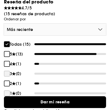
Formulada sin siliconas.
Reseña del producto
Fórmula vegana: 92 % de ingredientes de origen
4.7/5
natural.
(15 reseñas de producto)
Ordenar por
Más reciente
Todas (15)
5
(13)
4
(1)
3
(0)
2
(1)
1
(0)
Dar mi reseña