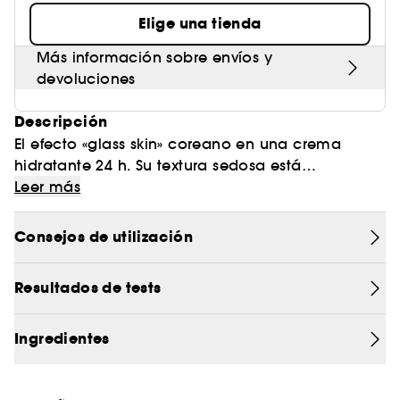
Elige una tienda
Más información sobre envíos y
devoluciones
Descripción
El efecto «glass skin» coreano en una crema
hidratante 24 h. Su textura sedosa está
enriquecida con ácido hialurónico y un 5 % de
Leer más
niacinamida para lograr una piel hidratada de
forma duradera, luminosa y más uniforme, sin
Consejos de utilización
efecto graso.
Resultados de tests
El secreto de la «glass skin» coreana:
2 veces más hidratación inmediata (1)
+65 % de luminosidad (2)
Ingredientes
Aspecto un 50 % más liso (2)