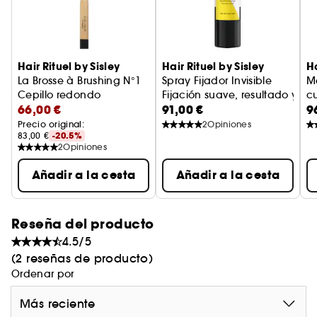
Hair Rituel by Sisley
Hair Rituel by Sisley
Ha
La Brosse à Brushing N°1
Spray Fijador Invisible
Ma
Cepillo redondo
Fijación suave, resultado y c
c
66,00 €
91,00 €
9
Ma
Precio original: 
2
Opiniones
83,00 €
-20.5%
2
Opiniones
Añadir a la cesta
Añadir a la cesta
Reseña del producto
4.5/5
(2 reseñas de producto)
Ordenar por
Más reciente