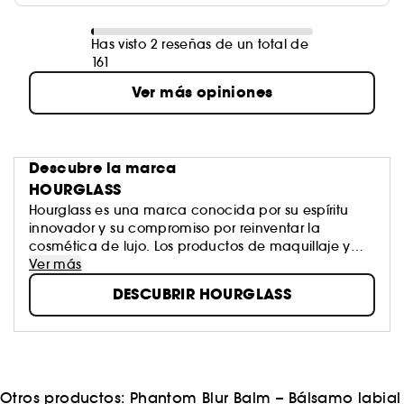
Has visto 2 reseñas de un total de
161
Ver más opiniones
Descubre la marca
HOURGLASS
Hourglass es una marca conocida por su espíritu
innovador y su compromiso por reinventar la
cosmética de lujo. Los productos de maquillaje y
cuidado de la piel se diseñan para brindar una
Ver más
transformación imperceptible y aplicarse sin
DESCUBRIR HOURGLASS
esfuerzo. Gracias a sus envases de última
generación y a sus fórmulas avanzadas, Hourglass
marca tendencia creando nuevos clásicos.
Otros productos:
Phantom Blur Balm – Bálsamo labial