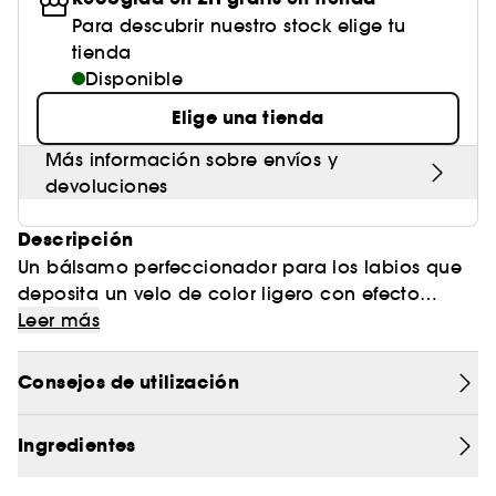
Para descubrir nuestro stock elige tu
tienda
Disponible
Elige una tienda
Más información sobre envíos y
devoluciones
Descripción
Un bálsamo perfeccionador para los labios que
deposita un velo de color ligero con efecto
difuminado, diseñado para realzar el tono
Esta fórmula en gel ultrasedosa atenúa y alisa al
Leer más
natural de tus labios y dejarlos suaves y nutridos
instante las marcas de la edad y deja tus labios
hasta 12 horas.
visiblemente suaves, como una delicada
Consejos de utilización
cachemira, durante todo el día.
Estos bálsamos de tacto suave envuelven los
labios con un velo de color de una sola pasada
Ingredientes
para disfrutar de un confort adictivo que no
reseca.
Disponible en una selección de cinco tonos,