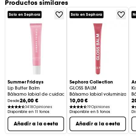
Productos similares
cada uno concebido para realzar el color
natural de tus labios gracias a un suave tono
Solo en Sephora
Solo en Sephora
N
mate modulable.
Tanto si buscas un look práctico para diario
como un acabado más intenso en
pigmentación, estos bálsamos presentan unos
colores muy fáciles de modular.
Summer Fridays
Sephora Collection
An
Lip Butter Balm
GLOSS BALM
Ki
Bálsamo labial de cuidado hidratante y nutritivo
Bálsamo labial voluminizador c
B
26,00 €
10,00 €
2
Desde
3418
Opiniones
19
Opiniones
Disponible en 11 tonos
Disponible en 5 tonos
Di
Añadir a la cesta
Añadir a la cesta