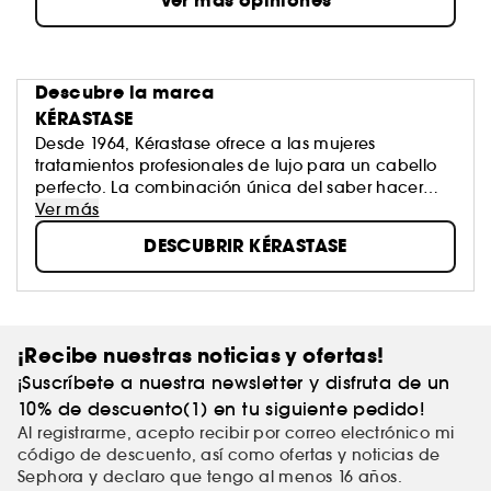
Ver más opiniones
Descubre la marca
KÉRASTASE
Desde 1964, Kérastase ofrece a las mujeres
tratamientos profesionales de lujo para un cabello
perfecto. La combinación única del saber hacer
profesional del peluquero y lo mejor de L'Oréal
Ver más
Advanced Research permite ofrecer a cada mujer
DESCUBRIR KÉRASTASE
un protocolo de tratamiento a medida que le
brindará una experiencia única y revelará todo el
resplandor de su cabello.
¡Recibe nuestras noticias y ofertas!
¡Suscríbete a nuestra newsletter y disfruta de un
10% de descuento(1) en tu siguiente pedido!
Al registrarme, acepto recibir por correo electrónico mi
código de descuento, así como ofertas y noticias de
Sephora y declaro que tengo al menos 16 años.