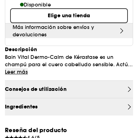
Disponible
Elige una tienda
Más información sobre envíos y
devoluciones
Descripción
Bain Vital Dermo-Calm de Kérastase es un
champú para el cuero cabelludo sensible. Actúa
directamente sobre el cuero cabelludo para
Leer más
devolver a tu pelo su brillo y vitalidad. Contiene
aceite de calófilo, con reconocidas propiedades
Consejos de utilización
antiinflamatorias, combinado con piroctona
olamina, de acción antibacteriana. Gracias a
Ingredientes
estos dos activos, se eliminan todas las
pequeñas impurezas y el cuero cabelludo queda
perfectamente limpio. Este champú también
Reseña del producto
contiene glicerina para hidratar en profundidad
4.6/5