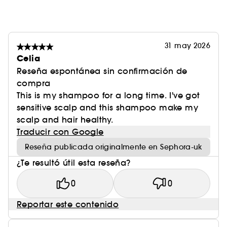
ofrecer tratamientos capilares de primera
calidad tanto a los profesionales como a los
particulares. Ha elaborado especialmente un
Ritual en tres pasos, "Lavar, tratar, texturizar" para
31 may 2026
sublimar cualquier tipo de cabello.
Celia
Reseña espontánea sin confirmación de
compra
This is my shampoo for a long time. I've got
sensitive scalp and this shampoo make my
scalp and hair healthy.
Traducir con Google
Reseña publicada originalmente en Sephora-uk
¿Te resultó útil esta reseña?
0
0
Reportar este contenido