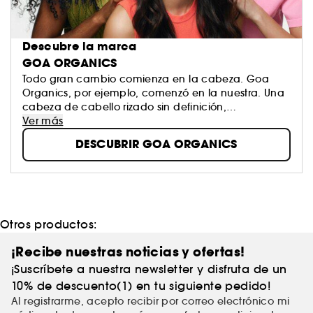
Descubre la marca
GOA ORGANICS
Todo gran cambio comienza en la cabeza. Goa
Organics, por ejemplo, comenzó en la nuestra. Una
cabeza de cabello rizado sin definición,
encrespado, frágil y quebradizo. Se podría decir
Ver más
que nuestra relación dejaba mucho que desear.
DESCUBRIR GOA ORGANICS
Seguramente sabes a qué nos referimos… Pero
también teníamos una idea clara: crear productos
que no dañaran nuestro cabello ni nuestro planeta.
Un enfoque que desenredara con cuidado y
respeto. Prueba nuestros productos y vive una
historia de amor incondicional con tu cabello.
Otros productos:
¡Recibe nuestras noticias y ofertas!
¡Suscríbete a nuestra newsletter y disfruta de un
10% de descuento(1) en tu siguiente pedido!
Al registrarme, acepto recibir por correo electrónico mi