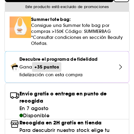
Cuidado corporal perfumado
Descubre nuestros sérums altamente
Leche desmaquillante
Perfume fresco
Brillo & suavidad
Crema de color
Aceite desmaquillante
Gel afeitado & aftershave
Westman Atelier
Estuches de rostro
Dispositivo belleza rostro
efectivos
Este producto está excluido de promociones
Tratamiento anti-rojeces
Rare Beauty
Ver todo
Cuidado facial parafarmacia
¡Prueba... primero!
Cabello sin brillo
Agua micelar
Perfume amaderado
Cuidado del cuero cabelludo
Leche desmaquillante
Dispositivos & accesorios limpiadores
Summer tote bag:
Cuidado cuero cabelludo
Tratamiento minimizador de poros
Rem Beauty
Contorno de ojos
Consigue una Summer tote bag por
Ver todo
Tratamiento Sephora Collection
Toallitas desmaquillantes
Perfume con vainilla
Volumen
compras >150€ Código: SUMMERBAG
Tratamiento reafirmante
Sephora Collection
Limpiador & exfoliante
*Consultar condiciones en sección Beauty
Cuerpo parafarmacia
Perfume dulce
Cabello teñido
Ofertas.
¡Prueba...primero!
Tratamiento purificante & matificante
Yepoda
Cuidado hidratante
Cuidado facial parafarmacia
Protector solar cabello
Descubre el programa de fidelidad
Cuidado anti-edad
Solares parafarmacia
+35 puntos
Gana
Anti-caspa
fidelización con esta compra
Envío gratis o entrega en punto de
recogida
En 7 agosto
Disponible
Recogida en 2H gratis en tienda
Para descubrir nuestro stock elige tu