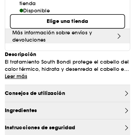
tienda
Disponible
Elige una tienda
Más información sobre envíos y
devoluciones
Descripción
El tratamiento South Bondi protege el cabello del
calor térmico, hidrata y desenreda el cabello en
un abrir y cerrar de ojos.
Leer más
Formulado con una mezcla de ingredientes
activos naturales de coco, papaya y melón, este
Consejos de utilización
tratamiento hidratante sin aclarado de Goa
Organics nutre el cabello en profundidad y
Ingredientes
aporta un brillo adicional para hacer de la rutina
capilar un proceso más sencillo y rápido.
Instrucciones de seguridad