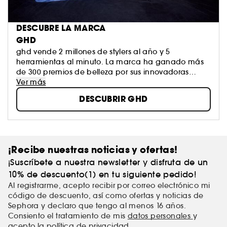
DESCUBRE LA MARCA
GHD
ghd vende 2 millones de stylers al año y 5
herramientas al minuto. La marca ha ganado más
de 300 premios de belleza por sus innovadoras
herramientas que mantienen una temperatura
Ver más
constante de 185ºC, la óptima para obtener los
DESCUBRIR GHD
mejores resultados sin afectar la salud del cabello.
¡Recibe nuestras noticias y ofertas!
¡Suscríbete a nuestra newsletter y disfruta de un
10% de descuento(1) en tu siguiente pedido!
Al registrarme, acepto recibir por correo electrónico mi
código de descuento, así como ofertas y noticias de
Sephora y declaro que tengo al menos 16 años.
Consiento el tratamiento de mis
datos personales
y
acepto
la política de privacidad
.