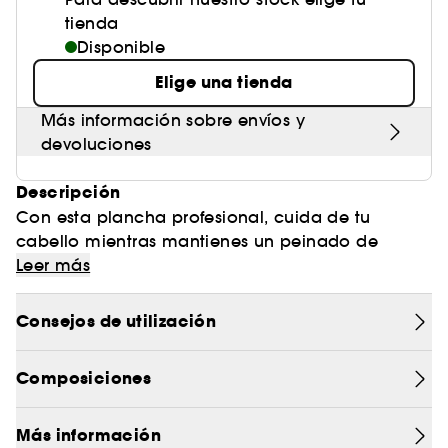
tienda
Disponible
Elige una tienda
Más información sobre envíos y
devoluciones
Descripción
Con esta plancha profesional, cuida de tu
cabello mientras mantienes un peinado de
peluquería. Platinum+ es la styler inteligente de
Leer más
ghd que predice y se adapta a las necesidades
de tu cabello para una experiencia de peinado
Consejos de utilización
personalizada.
Composiciones
RESULTADOS EXCEPCIONALES E INCOMPARABLES:
(1)
- Cabello más fuerte: 70% menos de rotura
(2)
- 75% más de brillo
Más información