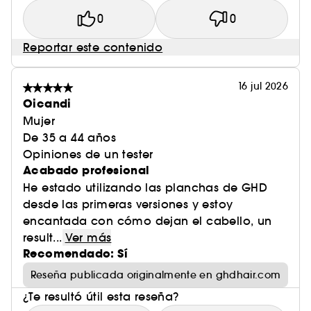
(1)frente a una plancha calentada a 230°C.
0
0
Reportar este contenido
(2)frente al cabello natural.
16 jul 2026
Oicandi
Mujer
De 35 a 44 años
Opiniones de un tester
Acabado profesional
He estado utilizando las planchas de GHD
desde las primeras versiones y estoy
encantada con cómo dejan el cabello, un
result...
Ver más
Recomendado: Sí
Reseña publicada originalmente en ghdhair.com
¿Te resultó útil esta reseña?