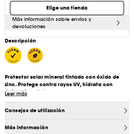
Elige una tienda
Más información sobre envíos y
devoluciones
Descripción
Protector solar mineral tintado con óxido de
zinc. Protege contra rayos UV, hidrata con
ácido hialurónico y es seguro para los corales,
Leer más
cuidando tu piel y el medio ambiente.
Consejos de utilización
Protege tu piel con The SPF BFF. Este protector
Más información
solar combina una eficaz protección de amplio