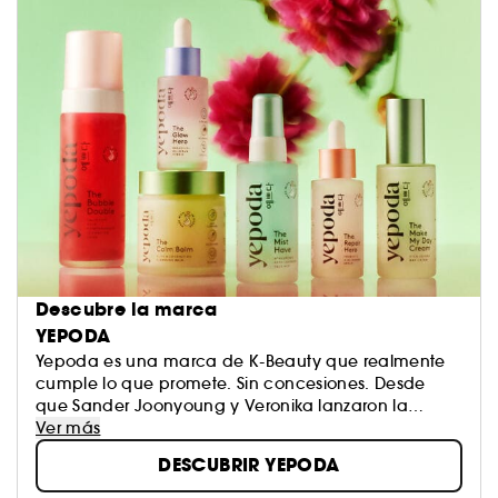
Descubre la marca
YEPODA
Yepoda es una marca de K-Beauty que realmente
cumple lo que promete. Sin concesiones. Desde
que Sander Joonyoung y Veronika lanzaron la
marca en 2020, se han marcado como misión
Ver más
ofrecer una innovación coreana auténtica en la
DESCUBRIR YEPODA
que puedas confiar.