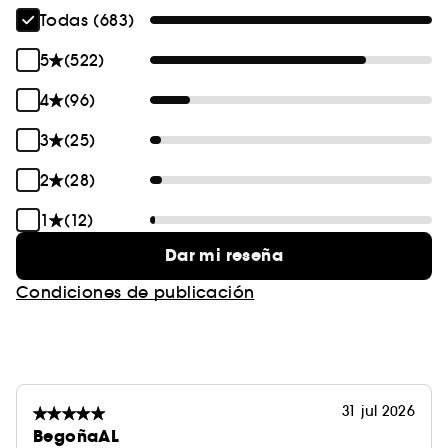
Todas (683)
5
(522)
4
(96)
3
(25)
2
(28)
1
(12)
Dar mi reseña
Condiciones de publicación
31 jul 2026
BegoñaAL