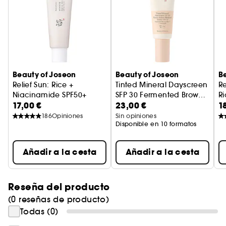
Beauty of Joseon
Beauty of Joseon
B
Relief Sun: Rice +
Tinted Mineral Dayscreen
Re
Niacinamide SPF50+
SFP 30 Fermented Brown
Ri
17,00 €
23,00 €
1
Protector solar arroz y probióticos
Rice™ + Ceramide
Crema solar
Pr
186
Opiniones
Sin opiniones
Disponible en 10 formatos
Añadir a la cesta
Añadir a la cesta
Reseña del producto
(0 reseñas de producto)
Todas (0)