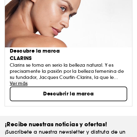
Descubre la marca
CLARINS
Clarins se toma en serio la belleza natural. Y es
precisamente la pasión por la belleza femenina de
su fundador, Jacques Courtin-Clarins, la que le
inspiró para abrir el primer Instituto de Clarins en
Ver más
París hace más de medio siglo. Como líder en
Descubrir la marca
tratamientos de lujo, Clarins trabaja sin descanso
para dar a cada mujer lo mejor de la naturaleza
aprovechando sus mejores principios activos. A
pesar de su fama, Clarins te tratará como si fueras
su único cliente. ¿A qué esperas para probar sus
¡Recibe nuestras noticias y ofertas!
productos imprescindibles?
¡Suscríbete a nuestra newsletter y disfruta de un