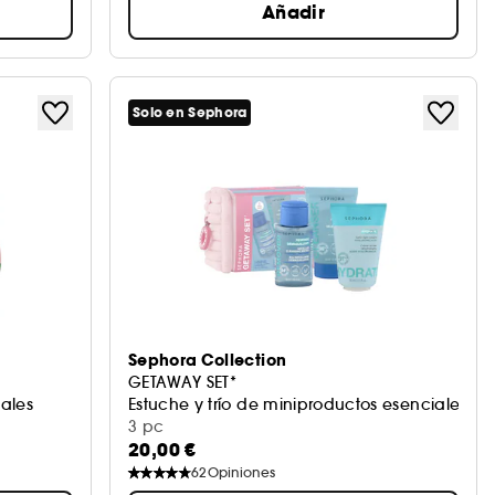
Añadir
Solo en Sephora
Sephora Collection
GETAWAY SET*
iales
Estuche y trío de miniproductos esenciales par
3 pc
20,00 €
62
Opiniones