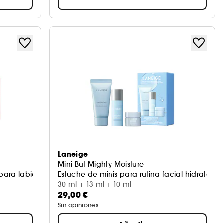
Laneige
Mini But Mighty Moisture
para labios de día y de noche
Estuche de minis para rutina facial hidratante
30 ml + 13 ml + 10 ml
29,00 €
Sin opiniones