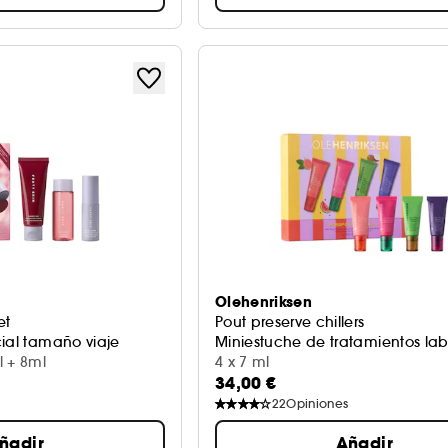
Olehenriksen
et
Pout preserve chillers
cial tamaño viaje
Miniestuche de tratamientos lab
l + 8ml
4 x 7 ml
34,00 €
22
Opiniones
ñadir
Añadir