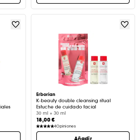
Erborian
K-beauty double cleansing ritual
iales
Estuche de cuidado facial
30 ml + 30 ml
18,00 €
4
Opiniones
Añadir