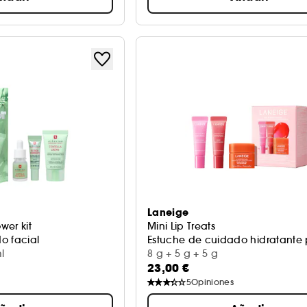
Laneige
wer kit
Mini Lip Treats
o facial
Estuche de cuidado hidratante 
l
8 g + 5 g + 5 g
23,00 €
5
Opiniones