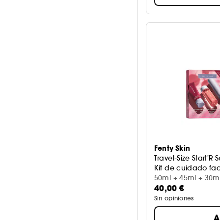
No comedogénico
11
Piel sensible
11
Standard
Vitamina E
2
3
Todo tipo de pieles
62
Ver más
Ácido salicílico
7
Fenty Skin
Travel-Size Start'R S
Kit de cuidado fa
50ml + 45ml + 30m
40,00 €
Sin opiniones
A