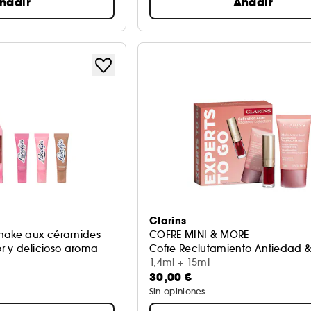
ñadir
Añadir
Clarins
shake aux céramides
COFRE MINI & MORE
r y delicioso aroma
Cofre Reclutamiento Antiedad & 
1,4ml + 15ml
30,00 €
Sin opiniones