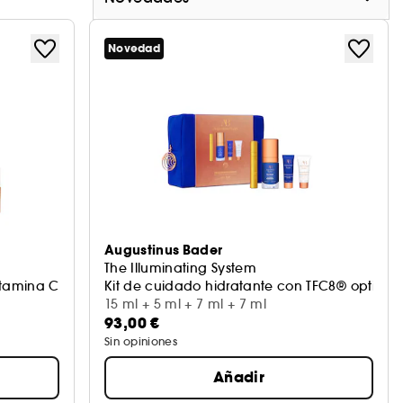
Novedad
Augustinus Bader
The Illuminating System
itamina C
Kit de cuidado hidratante con TFC8® optimiz
15 ml + 5 ml + 7 ml + 7 ml
93,00 €
Sin opiniones
Añadir