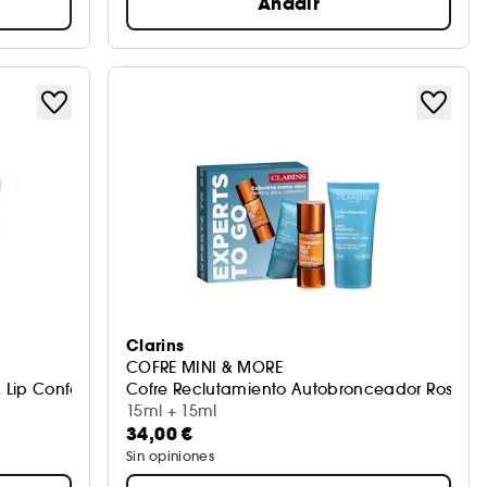
Añadir
Clarins
COFRE MINI & MORE
Lip Confort Oil
Cofre Reclutamiento Autobronceador Rostro & 
15ml + 15ml
34,00 €
Sin opiniones