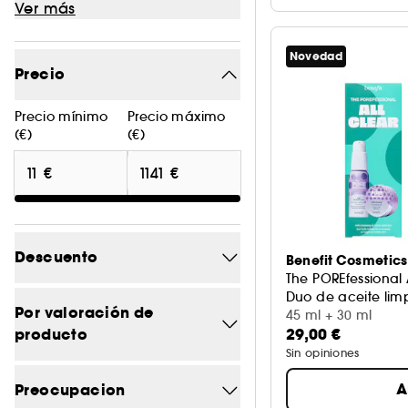
Ver más
Novedad
Precio
Precio mínimo
Precio máximo
(€)
(€)
Descuento
Benefit Cosmetics
The POREfessional 
Duo de aceite limp
-20%
2
Por valoración de
45 ml + 30 ml
producto
29,00 €
-21.3
1
Sin opiniones
5/5
15
-21.4
1
A
Preocupacion