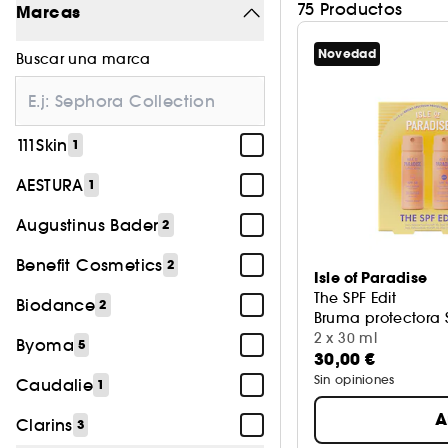
75 Productos
Marcas
Novedad
Buscar una marca
111Skin
1
AESTURA
1
Augustinus Bader
2
Benefit Cosmetics
2
Isle of Paradise
The SPF Edit
Biodance
2
Bruma protectora S
2 x 30 ml
Byoma
5
30,00 €
Sin opiniones
Caudalie
1
A
Clarins
3