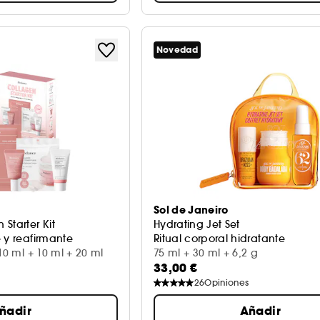
Novedad
Sol de Janeiro
Starter Kit
Hydrating Jet Set
 y reafirmante
Ritual corporal hidratante
10 ml + 10 ml + 20 ml
75 ml + 30 ml + 6,2 g
33,00 €
26
Opiniones
ñadir
Añadir