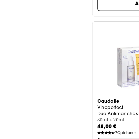
A
Caudalie
Vinoperfect
Duo Antimanchas
30ml + 20ml
48,00 €
7
Opiniones