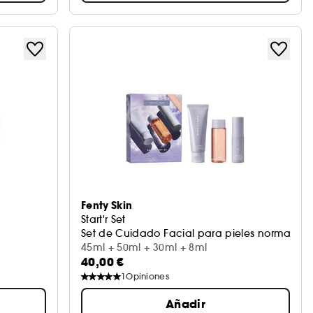
Fenty Skin
Start'r Set
Set de Cuidado Facial para pieles normales 
45ml + 50ml + 30ml + 8ml
40,00 €
1
Opiniones
Añadir