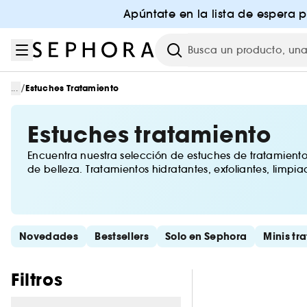
Ir al menú
Ir al contenido principal
Ir al pie de página
Apúntate en la lista de espera 
Investigación
/
...
Estuches Tratamiento
Estuches tratamiento
Encuentra nuestra selección de estuches de tratamiento 
de belleza. Tratamientos hidratantes, exfoliantes, limpi
imprescindibles están en Sephora!
Saltar los enlaces rápidos
Novedades
Bestsellers
Solo en Sephora
Minis tr
Saltar los filtros
Filtros