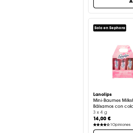
A
Solo en Sephora
Lanolips
Mini-Baumes Milk
Bálsamos con colo
3 x 4 g
14,00 €
1
Opiniones