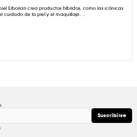
el Erborian crea productos híbridos, como las icónicas
cuidado de la piel y el maquillaje.
 de la marca: hacerte redescubrir tu piel.
o
Suscribirse
m