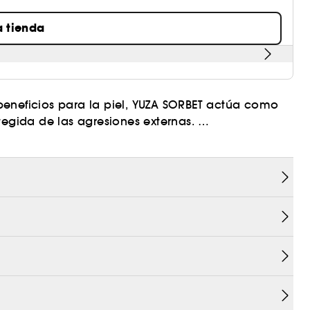
a tienda
beneficios para la piel, YUZA SORBET actúa como
tegida de las agresiones externas.
ápsulas con propiedades antioxidantes que ayudan
ejecimiento relacionados con las agresiones
s radiante.