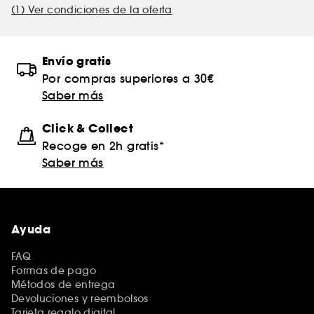
(1) Ver condiciones de la oferta
Envío gratis
Por compras superiores a 30€
Saber más
Click & Collect
Recoge en 2h gratis*
Saber más
Ayuda
FAQ
Formas de pago
Métodos de entrega
Devoluciones y reembolsos
Tarjeta regalo digital