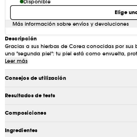
Disponible
Elige un
Más información sobre envíos y devoluciones
Descripción
Gracias a sus hierbas de Corea conocidas por sus 
una "segunda piel": tu piel está como envuelta, pro
Leer más
Su textura deliciosamente ligera contiene microc
a combatir visiblemente los primeros signos de env
Consejos de utilización
externas. La piel luce más brillante, más fuerte y má
Resultados de tests
Composiciones
Ingredientes