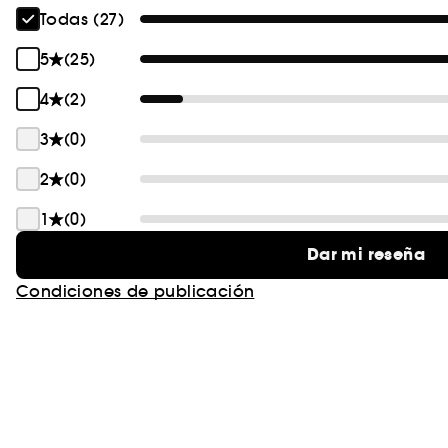
Todas (27)
5
(25)
4
(2)
3
(0)
2
(0)
1
(0)
Dar mi reseña
Condiciones de publicación