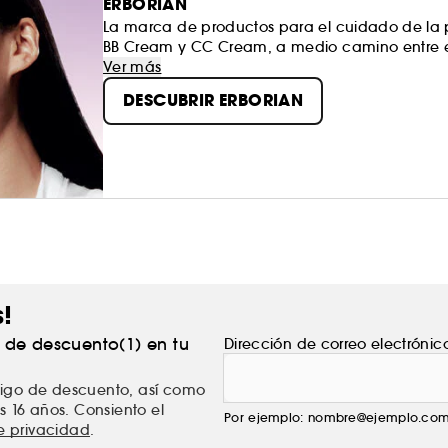
ERBORIAN
La marca de productos para el cuidado de la pi
BB Cream y CC Cream, a medio camino entre el 
Estos productos responden a un objetivo preciso
Ver más
¡ES TU PIEL, SIÉNTETE ORGULLOSA DE ELLA!
DESCUBRIR ERBORIAN
s!
% de descuento(1) en tu
Dirección de correo electrónic
ódigo de descuento, así como
s 16 años. Consiento el
Por ejemplo: nombre@ejemplo.co
de privacidad
.