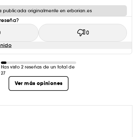
 publicada originalmente en erborian.es
 reseña?
0
0
enido
Has visto 2 reseñas de un total de
27
Ver más opiniones