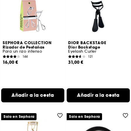
SEPHORA COLLECTION
DIOR BACKSTAGE
Rizador de Pestañas
Dior Backstage
Para un rizo intenso
Eyelash Curler
144
121
16,00 €
31,00 €
Añadir a la cesta
Añadir a la cesta
Solo en Sephora
Solo en Sephora