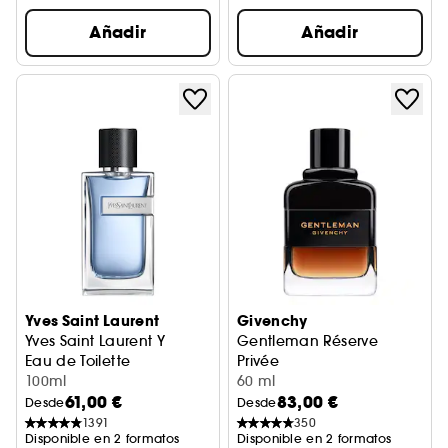
Añadir
Añadir
Yves Saint Laurent
Givenchy
Yves Saint Laurent Y
Gentleman Réserve
Eau de Toilette
Privée
100ml
Eau De Parfum
60 ml
61,00 €
83,00 €
Desde
Desde
1391
350
Disponible en 2 formatos
Disponible en 2 formatos