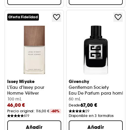
Oferta Fidelidad
Issey Miyake
Givenchy
L'Eau d'Issey pour
Gentleman Society
Homme Vétiver
Eau De Parfum para hombre
Eau de toilette intense
100 mL
60 mL
46,00 €
67,00 €
Desde
Precio original: 
116,00 €
-60%
29
619
Disponible en 3 formatos
Añadir
Añadir