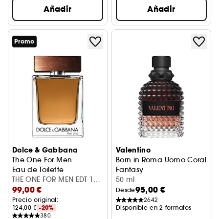
Añadir
Añadir
Promo
Dolce & Gabbana
Valentino
The One For Men
Born in Roma Uomo Coral
Eau de Toilette
Fantasy
THE ONE FOR MEN EDT 100
Eau de Toilette Perfume de H
50 ml
99,00 €
95,00 €
ML
Desde
Precio original: 
2642
124,00 €
-20%
Disponible en 2 formatos
380