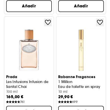
Añadir
Añadir
Prada
Rabanne Fragances
Les Infusions Infusion de
1 Million
Santal Chai
Eau de toilette en spray
Eau de Parfum
100 ml
10 ml
165,00 €
29,90 €
761
699