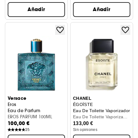
Añadir
Añadir
Versace
CHANEL
Eros
ÉGOÏSTE
Eau de Parfum
Eau De Toilette Vaporizador
EROS PARFUM 100ML
Eau De Toilette Vaporizador
100,00 €
100Ml
133,00 €
25
Sin opiniones