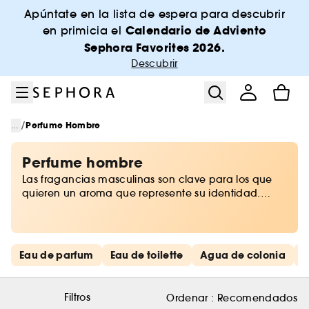
Ir al menú
Ir al contenido principal
Ir al pie de página
Apúntate en la lista de espera para descubrir
Calendario de Adviento
en primicia el
Sephora Favorites 2026.
Descubrir
/
...
Perfume Hombre
Perfume hombre
Las fragancias masculinas son clave para los que
quieren un aroma que represente su identidad.
Perfumes originales para hombres, con olores
frescos, florales o amaderados. Sea cual sea tu
gusto, en Sephora tenemos el perfume masculino
perfecto para ti.
Saltar los enlaces rápidos
Eau de parfum
Eau de toilette
Agua de colonia
D
Filtros
Ordenar :
Recomendados