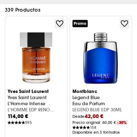
339 Productos
Promo
Yves Saint Laurent
Montblanc
Yves Saint Laurent
Legend Blue
L'Homme Intense
Eau de Parfum
Eau de parfum
L'HOMME EDP RENO
LEGEND BLUE EDP 30ML
114,00 €
42,00 €
INTENSE 100ML
Desde
595
Precio original: 
60,00 €
-30%
158
Disponible en 3 formatos