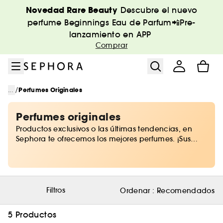
Ir al menú
Ir al contenido principal
Ir al pie de página
Novedad Rare Beauty
Descubre el nuevo
perfume Beginnings Eau de Parfum📲Pre-
lanzamiento en APP
Comprar
/
...
Perfumes Originales
Perfumes originales
Productos exclusivos o las últimas tendencias, en
Sephora te ofrecemos los mejores perfumes. ¡Sus
cautivadoras notas afrutadas, aciduladas o a
madera te enamorarán al instante! Descubre los
perfumes que han revolucionado el universo de la
belleza, los aromas sin los que ya no podrás vivir y
hazte con el nuevo must-have de tu neceser.
Filtros
Ordenar :
Recomendados
5 Productos