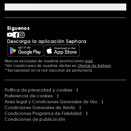
Formulario de contacto
Blog de Sephora
Novedades
Tiendas
Sephora Stands
Rebajas
Internacional
Maquillaje
Descubrir Sephora
Síguenos
San Valentín
Código promocional Sephora
Día del Padre
Descarga la aplicación Sephora
Premio Sephora
Día de la Madre
Calendario Adviento
Singles' Day
Marcas excluidas de nuestras promociones
aquí
.
Black Friday
*Ver condiciones de nuestras ofertas en
Ofertas de Belleza
.
Cyber Monday
**Exclusividad en la red nacional de perfumería.
Blue Monday
Clean at Sephora
Política de privacidad y cookies
Preferencia de cookies
Aviso legal y Condiciones Generales de Uso
Condiciones Generales de Venta
Condiciones Programa de Fidelidad
Condiciones de publicación