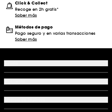
Click & Collect
Recoge en 2h gratis*
Saber más
Métodos de pago
Pago seguro y en varias transacciones
Saber más
Ayuda
FAQ
Formas de pago
Mi cuenta
Métodos de entrega
Devoluciones y reembolsos
Seguimiento del pedido
Tarjeta regalo digital
Programa de Fidelidad
Tarjeta regalo física
Acerca de Sephora
Tarjeta regalo para empresas
Mapa del sitio
Trabaja con nosotros