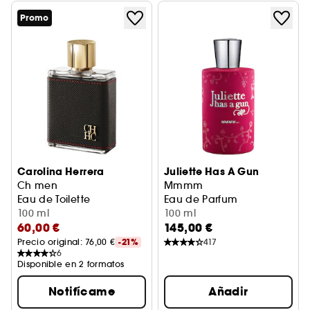
Promo
Carolina Herrera
Juliette Has A Gun
Ch men
Mmmm
Eau de Toilette
Eau de Parfum
100 ml
100 ml
60,00 €
145,00 €
Precio original: 
76,00 €
-21%
417
6
Disponible en 2 formatos
Notifícame
Añadir