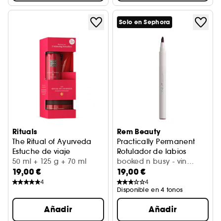
Solo en Sephora
Rituals
Rem Beauty
The Ritual of Ayurveda
Practically Permanent
Estuche de viaje
Rotulador de labios
50 ml + 125 g + 70 ml
booked n busy - vin
19,00 €
19,00 €
mauve doux (1,6 ml)
4
4
Disponible en 4 tonos
Añadir
Añadir