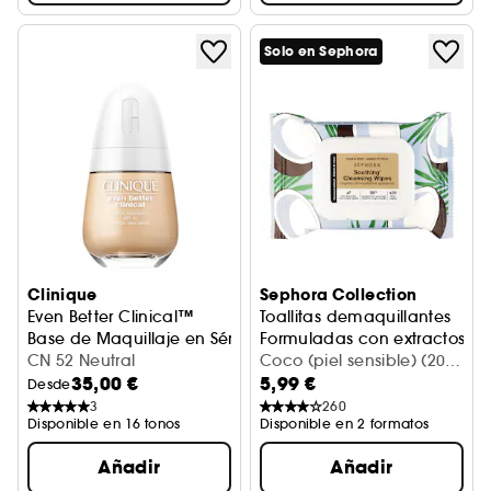
Solo en Sephora
Clinique
Sephora Collection
Even Better Clinical™
Toallitas demaquillantes
Base de Maquillaje en Sérum SPF20
Formuladas con extractos de 
CN 52 Neutral
Coco (piel sensible) (20
35,00 €
5,99 €
piezas)
Desde
3
260
Disponible en 16 tonos
Disponible en 2 formatos
Añadir
Añadir