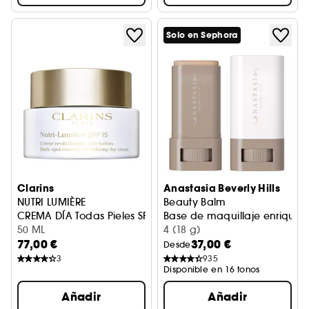
Solo en Sephora
Clarins
Anastasia Beverly Hills
NUTRI LUMIÈRE
Beauty Balm
CREMA DÍA Todas Pieles SPF15
Base de maquillaje enrique
50 ML
4 (18 g)
77,00 €
37,00 €
Desde
3
935
Disponible en 16 tonos
Añadir
Añadir