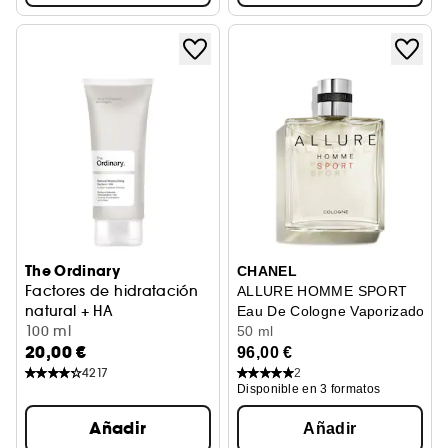
The Ordinary
CHANEL
Factores de hidratación
ALLURE HOMME SPORT
natural + HA
Eau De Cologne Vaporizador
Fórmula hidratante
100 ml
50 ml
20,00 €
96,00 €
4217
2
Disponible en 3 formatos
Añadir
Añadir