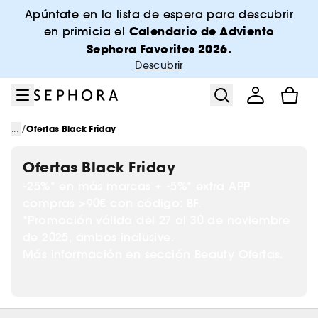
Ir al menú
Ir al contenido principal
Ir al pie de página
Apúntate en la lista de espera para descubrir
Calendario de Adviento
en primicia el
Sephora Favorites 2026.
Descubrir
/
...
Ofertas Black Friday
Ofertas Black Friday
-25%* en más marcas + -5%* extra APP
compras >90€ con código: BF.
*Promoción válida del 27 al 30 de noviembre
de 2025, ambos inclusive.
Más información en sección Beauty Ofertas.