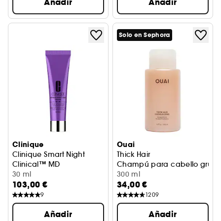
Añadir
Añadir
Solo en Sephora
Clinique
Ouai
Clinique Smart Night
Thick Hair
Clinical™ MD
Champú para cabello grues
30 ml
300 ml
103,00 €
34,00 €
9
1209
Añadir
Añadir