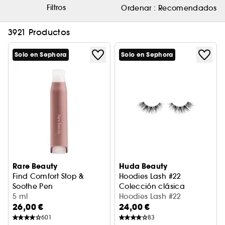
Filtros
Ordenar :
Recomendados
3921 Productos
Solo en Sephora
Solo en Sephora
Rare Beauty
Huda Beauty
Find Comfort Stop &
Hoodies Lash #22
Soothe Pen
Colección clásica
Roll-on calmante con aceites esenciales
5 ml
Hoodies Lash #22
26,00 €
24,00 €
601
83