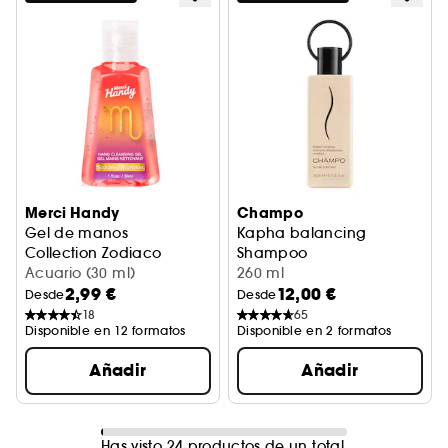
Merci Handy
Champo
Gel de manos
Kapha balancing
Collection Zodiaco
Shampoo
Acuario (30 ml)
Champú clarificante
260 ml
2,99 €
12,00 €
Desde
Desde
18
65
Disponible en 12 formatos
Disponible en 2 formatos
Añadir
Añadir
Has visto 24 productos de un total