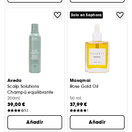
Solo en Sephora
Aveda
Masqmai
Scalp Solutions
Rose Gold Oil
Champú equilibrante
200ml
50 ml
39,00 €
37,99 €
53
1
Añadir
Añadir