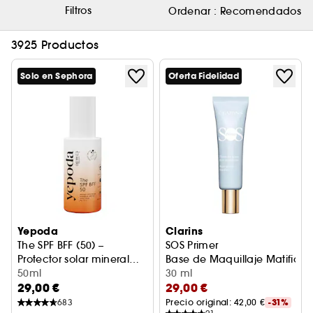
Filtros
Ordenar :
Recomendados
3925 Productos
Solo en Sephora
Oferta Fidelidad
Yepoda
Clarins
The SPF BFF (50) –
SOS Primer
Protector solar mineral
Base de Maquillaje Matifican
con color UVA/UVB SPF 50
50ml
30 ml
29,00 €
29,00 €
PA+++
683
Precio original: 
42,00 €
-31%