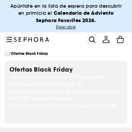
Ir al menú
Ir al contenido principal
Ir al pie de página
Apúntate en la lista de espera para descubrir
Calendario de Adviento
en primicia el
Sephora Favorites 2026.
Descubrir
/
...
Ofertas Black Friday
Ofertas Black Friday
-25%* en más marcas + -5%* extra APP
compras >90€ con código: BF.
*Promoción válida del 27 al 30 de noviembre
de 2025, ambos inclusive.
Más información en sección Beauty Ofertas.