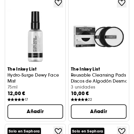
The Inkey List
The Inkey List
Hydro-Surge Dewy Face
Reusable Cleansing Pads
Mist
Discos de Algodón Desmaquill
Bruma Facial Luminosidad
75ml
3 unidades
12,00 €
10,00 €
17
22
Añadir
Añadir
Solo en Sephora
Solo en Sephora