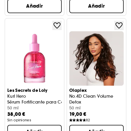
Añadir
Añadir
Les Secrets de Loly
Olaplex
Kurl Hero
No.4D Clean Volume
Sérum Fortificante para Cabello y Cuero Cabelludo
Detox
50 ml
Champú Seco
50 ml
38,00 €
19,00 €
Sin opiniones
82