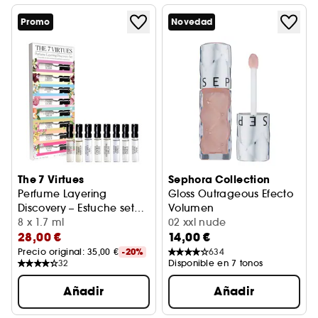
Promo
Novedad
The 7 Virtues
Sephora Collection
Perfume Layering
Gloss Outrageous Efecto
Discovery – Estuche set
Volumen
descubrimiento perfumes
8 x 1.7 ml
Outrageous Plump Effect Glo
02 xxl nude
28,00 €
14,00 €
superpuestos
Precio original: 
35,00 €
-20%
634
32
Disponible en 7 tonos
Añadir
Añadir