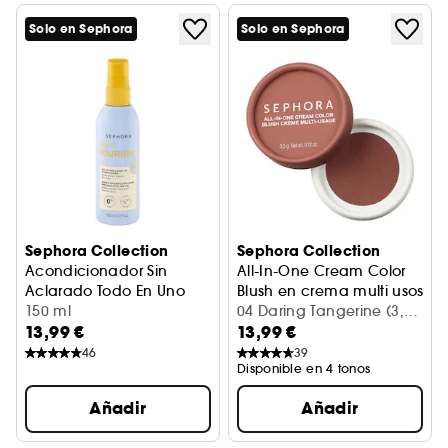
Solo en Sephora
Solo en Sephora
Sephora Collection
Sephora Collection
Acondicionador Sin
All-In-One Cream Color
Aclarado Todo En Uno
Blush en crema multi usos
Nutrición sin aclarado
150 ml
04 Daring Tangerine (3,50
13,99 €
13,99 €
g)
46
39
Disponible en 4 tonos
Añadir
Añadir