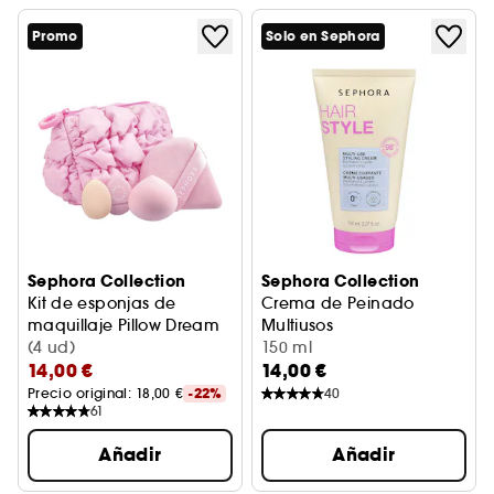
Promo
Solo en Sephora
Sephora Collection
Sephora Collection
Kit de esponjas de
Crema de Peinado
maquillaje Pillow Dream
Multiusos
Kit de esponjas para maquillaje
(4 ud)
Crema de peinado
150 ml
14,00 €
14,00 €
Precio original: 
18,00 €
-22%
40
61
Añadir
Añadir