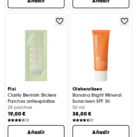
Añadir
Añadir
Pixi
Olehenriksen
Clarity Blemish Stickers
Banana Bright Mineral
Parches antiespinillas
Sunscreen SPF 30
24 parches
Crema solar vitamina C + n
50 mL
19,00 €
38,00 €
12
21
Añadir
Añadir