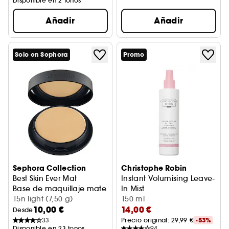
Disponible en 2 tonos
Añadir
Añadir
Solo en Sephora
Promo
Sephora Collection
Christophe Robin
Best Skin Ever Mat
Instant Volumising Leave-
Base de maquillaje mate
In Mist
15n light (7,50 g)
Bruma voluminizadora insta
150 ml
10,00 €
14,00 €
Desde
33
Precio original: 
29,99 €
-53%
Disponible en 23 tonos
94