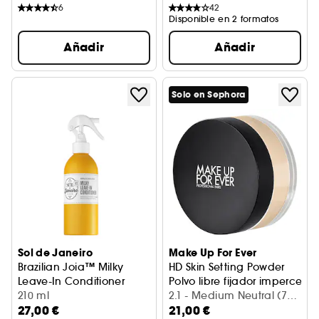
6
42
Disponible en 2 formatos
Añadir
Añadir
Solo en Sephora
Sol de Janeiro
Make Up For Ever
Brazilian Joia™ Milky
HD Skin Setting Powder
Leave-In Conditioner
Polvo libre fijador impercepti
Spray nutritivo para el cabello
210 ml
2.1 - Medium Neutral (7
27,00 €
21,00 €
g)