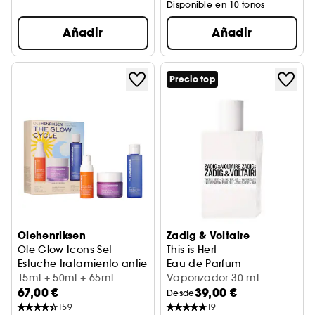
Disponible en 10 tonos
Añadir
Añadir
Precio top
Olehenriksen
Zadig & Voltaire
Ole Glow Icons Set
This is Her!
Estuche tratamiento antiedad
Eau de Parfum
15ml + 50ml + 65ml
Vaporizador 30 ml
67,00 €
39,00 €
Desde
159
19