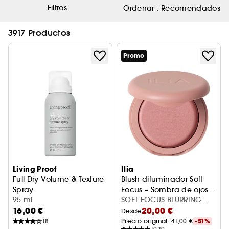
Filtros
Ordenar :
Recomendados
3917 Productos
Promo
Living Proof
Ilia
Full Dry Volume & Texture
Blush difuminador Soft
Spray
Focus – Sombra de ojos
Spray cabello - Tamaño de viaje
95 ml
en polvo sin talco
SOFT FOCUS BLURRING
16,00 €
20,00 €
BLUSH CLOSER
Desde
18
Precio original: 
41,00 €
-51%