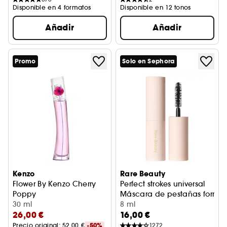
Disponible en 4 formatos
Disponible en 12 tonos
Añadir
Añadir
Promo
Solo en Sephora
Kenzo
Rare Beauty
Flower By Kenzo Cherry
Perfect strokes universal
Poppy
Máscara de pestañas format
Eau de Parfum Notas florales afrutadas
30 ml
8 ml
26,00 €
16,00 €
Precio original: 
52,00 €
-50%
1272