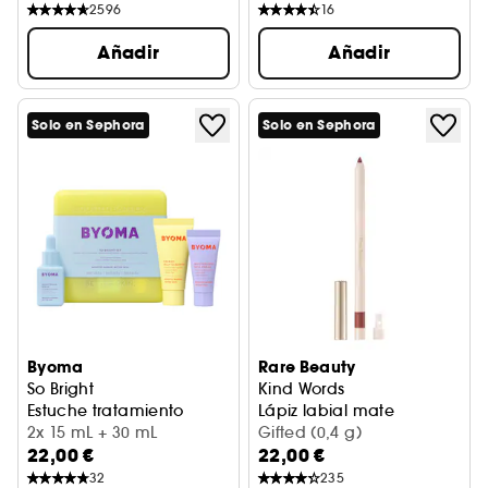
2596
16
Añadir
Añadir
Solo en Sephora
Solo en Sephora
Byoma
Rare Beauty
So Bright
Kind Words
Estuche tratamiento
Lápiz labial mate
2x 15 mL + 30 mL
Gifted (0,4 g)
22,00 €
22,00 €
32
235