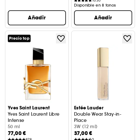
1030
Disponible en 8 tonos
Añadir
Añadir
Precio top
Yves Saint Laurent
Estée Lauder
Yves Saint Laurent Libre
Double Wear Stay-in-
Intense
Place
Perfume de mujer
50 ml
Corrector
3W (12 ml)
77,00 €
37,00 €
878
2