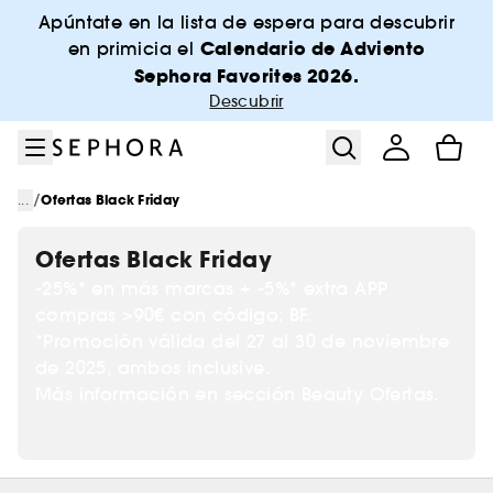
Ir al menú
Ir al contenido principal
Ir al pie de página
Apúntate en la lista de espera para descubrir
Calendario de Adviento
en primicia el
Sephora Favorites 2026.
Descubrir
/
...
Ofertas Black Friday
Ofertas Black Friday
-25%* en más marcas + -5%* extra APP
compras >90€ con código: BF.
*Promoción válida del 27 al 30 de noviembre
de 2025, ambos inclusive.
Más información en sección Beauty Ofertas.