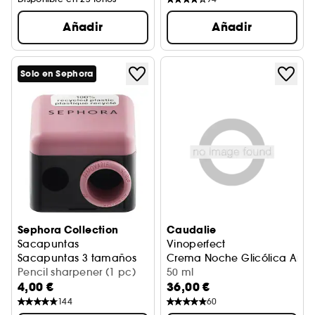
Añadir
Añadir
Solo en Sephora
Sephora Collection
Caudalie
Sacapuntas
Vinoperfect
Sacapuntas 3 tamaños
Crema Noche Glicólica Ant
Pencil sharpener (1 pc)
50 ml
4,00 €
36,00 €
144
60