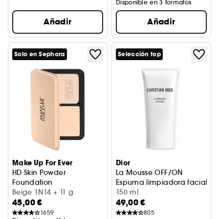
Disponible en 3 formatos
Añadir
Añadir
Solo en Sephora
Selección top
Make Up For Ever
Dior
HD Skin Powder
La Mousse OFF/ON
Foundation
Espuma limpiadora facial, pu
Base de maquillaje en polvo
Beige 1N14 + 11 g
150 ml
45,00 €
49,00 €
1659
805