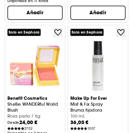
Disponible en 11 tonos
Añadir
Añadir
Solo en Sephora
Solo en Sephora
Benefit Cosmetics
Make Up For Ever
Shellie WANDERful World
Mist & Fix Spray
Blush
Bruma fijadora
Colorete Rosa Perla
Rosa perla / 6g
100 mL
24,00 €
36,00 €
Desde
2702
1007