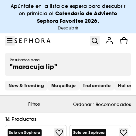
Ir al menú
Ir al contenido principal
Ir al pie de página
Apúntate en la lista de espera para descubrir
Calendario de Adviento
en primicia el
Sephora Favorites 2026.
Descubrir
Resultados para
"maracuja lip"
Saltar los enlaces rápidos
New & Trending
Maquillaje
Tratamiento
Hot on 
Filtros
Ordenar :
Recomendados
14 Productos
Solo en Sephora
Solo en Sephora