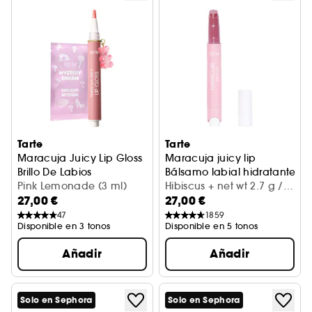
Tarte
Tarte
Maracuja Juicy Lip Gloss
Maracuja juicy lip
Brillo De Labios
Bálsamo labial hidratante con
Pink Lemonade (3 ml)
Hibiscus + net wt 2.7 g /
27,00 €
27,00 €
0.095 Oz.
47
1859
Disponible en 3 tonos
Disponible en 5 tonos
Añadir
Añadir
Solo en Sephora
Solo en Sephora