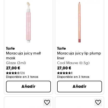
Tarte
Tarte
Maracuja juicy melt
Maracuja juicy lip plump
mask
liner
Mascarilla labial nutritiva fundente
Glaze (3ml)
Perfilador de labios con pépt
Cool Mauve (0.5g)
27,00 €
27,00 €
126
8
Disponible en 3 tonos
Disponible en 3 tonos
Añadir
Añadir