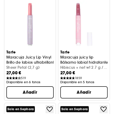
Tarte
Tarte
Maracuja Juicy Lip Vinyl
Maracuja juicy lip
Brillo de labios ultrabrillante
Bálsamo labial hidratante con
Sheer Petal (2,7 g)
Hibiscus + net wt 2.7 g /
27,00 €
27,00 €
0.095 Oz.
519
1859
Disponible en 6 tonos
Disponible en 5 tonos
Añadir
Añadir
Solo en Sephora
Solo en Sephora