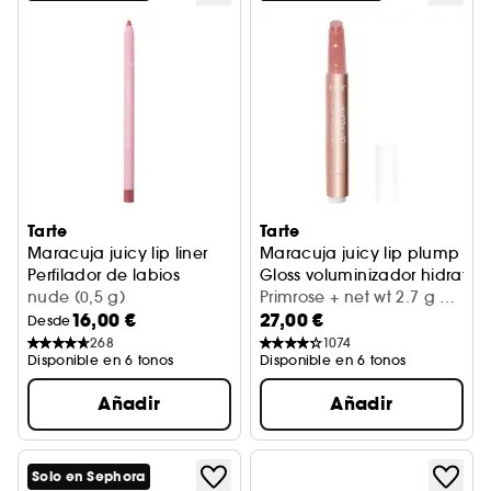
Tarte
Tarte
Maracuja juicy lip liner
Maracuja juicy lip plump
Perfilador de labios
Gloss voluminizador hidratan
nude (0,5 g)
Primrose + net wt 2.7 g /
16,00 €
27,00 €
0.095 Oz.
Desde
268
1074
Disponible en 6 tonos
Disponible en 6 tonos
Añadir
Añadir
Solo en Sephora