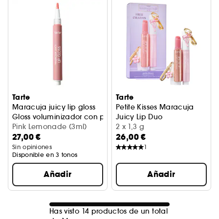
Tarte
Tarte
Maracuja juicy lip gloss
Petite Kisses Maracuja
Gloss voluminizador con péptidos
Juicy Lip Duo
Pink Lemonade (3ml)
Dúo de labios
2 x 1,3 g
27,00 €
26,00 €
Sin opiniones
1
Disponible en 3 tonos
Añadir
Añadir
Has visto 14 productos de un total