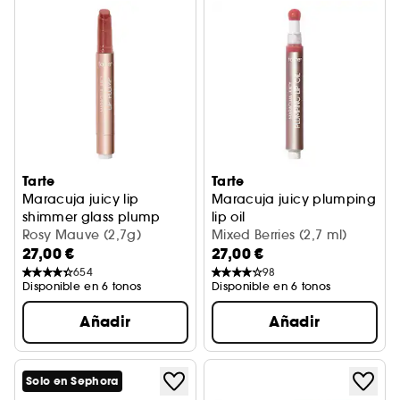
Tarte
Tarte
Maracuja juicy lip
Maracuja juicy plumping
shimmer glass plump
lip oil
Gloss voluminizador con brillos
Rosy Mauve (2,7g)
Aceite labial voluminizador
Mixed Berries (2,7 ml)
27,00 €
27,00 €
654
98
Disponible en 6 tonos
Disponible en 6 tonos
Añadir
Añadir
Solo en Sephora