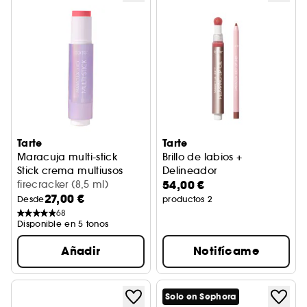
Tarte
Tarte
Maracuja multi-stick
Brillo de labios +
Stick crema multiusos
Delineador
54,00 €
firecracker (8,5 ml)
27,00 €
Desde
productos 2
68
Disponible en 5 tonos
Añadir
Notifícame
Solo en Sephora