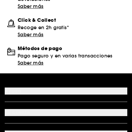
Saber más
Click & Collect
Recoge en 2h gratis*
Saber más
Métodos de pago
Pago seguro y en varias transacciones
Saber más
Ayuda
FAQ
Formas de pago
Mi cuenta
Métodos de entrega
Devoluciones y reembolsos
Seguimiento del pedido
Tarjeta regalo digital
Programa de Fidelidad
Tarjeta regalo física