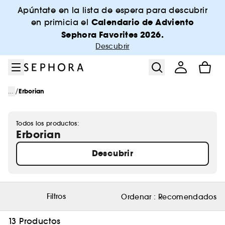
Ir al menú
Ir al contenido principal
Ir al pie de página
Apúntate en la lista de espera para descubrir
Calendario de Adviento
en primicia el
Sephora Favorites 2026.
Descubrir
/
...
Erborian
Todos los productos:
Erborian
Descubrir
Filtros
Ordenar :
Recomendados
13 Productos