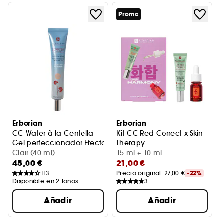
Promo
Erborian
Erborian
CC Water à la Centella
Kit CC Red Correct x Skin
Gel perfeccionador Efecto Buena Cara
Therapy
Clair (40 ml)
Set de tratamiento facial
15 ml + 10 ml
45,00 €
21,00 €
113
Precio original: 
27,00 €
-22%
Disponible en 2 tonos
3
Añadir
Añadir