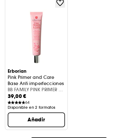
Erborian
Pink Primer and Care
Base Anti imperfecciones y cuidado
BB FAMILY PINK PRIMER &
39,00 €
CARE 45ML R20
64
Disponible en 2 formatos
Añadir