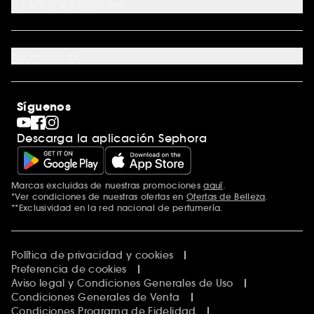
Acerca de Sephora
Tarjeta regalo para empresas
Mapa del sitio
Trabaja con nosotros
Formulario de contacto
Blog de Sephora
Novedades
Tiendas
Sephora Stands
Rebajas
Internacional
Maquillaje
Descubrir Sephora
Síguenos
San Valentín
Código promocional Sephora
Día del Padre
Descarga la aplicación Sephora
Premio Sephora
Día de la Madre
Calendario Adviento
Singles' Day
Marcas excluidas de nuestras promociones
aquí
.
Black Friday
*Ver condiciones de nuestras ofertas en
Ofertas de Belleza
.
Cyber Monday
**Exclusividad en la red nacional de perfumería.
Blue Monday
Clean at Sephora
Política de privacidad y cookies
Preferencia de cookies
Aviso legal y Condiciones Generales de Uso
Condiciones Generales de Venta
Condiciones Programa de Fidelidad