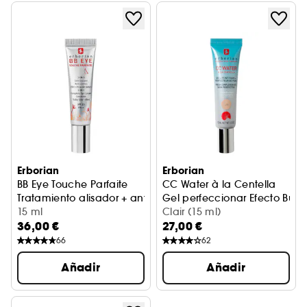
Erborian
Erborian
BB Eye Touche Parfaite
CC Water à la Centella
Tratamiento alisador + antiojeras + efecto "piel de BB"
Gel perfeccionar Efecto Bue
15 ml
Clair (15 ml)
36,00 €
27,00 €
66
62
Añadir
Añadir