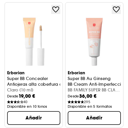
Erborian
Erborian
Super BB Concealer
Super BB Au Ginseng
Antiojeras alta cobertura con Ginseng
BB Cream Anti-Imperfeccion
Claro (10 ml)
BB FAMILY SUPER BB CLAIR
19,00 €
36,00 €
40ML
Desde
Desde
40
295
Disponible en 10 tonos
Disponible en 5 formatos
Añadir
Añadir