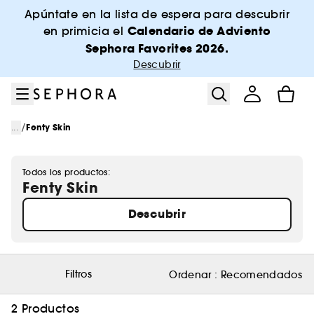
Ir al menú
Ir al contenido principal
Ir al pie de página
Apúntate en la lista de espera para descubrir
Calendario de Adviento
en primicia el
Sephora Favorites 2026.
Descubrir
/
...
Fenty Skin
Todos los productos:
Fenty Skin
Descubrir
Filtros
Ordenar :
Recomendados
2 Productos