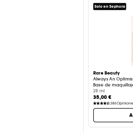
Solo en Sephora
Rare Beauty
Always An Optimis
Base de maquillaj
28 ml
35,00 €
386
Opinione
A