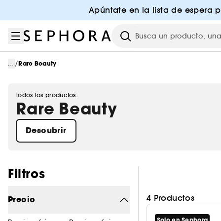
Ir al menú
Ir al contenido principal
Ir al pie de página
Apúntate en la lista de espera 
Investigación
/
...
Rare Beauty
Todos los productos:
Rare Beauty
Descubrir
Saltar los filtros
Filtros
4 Productos
Precio
Solo en Sephora