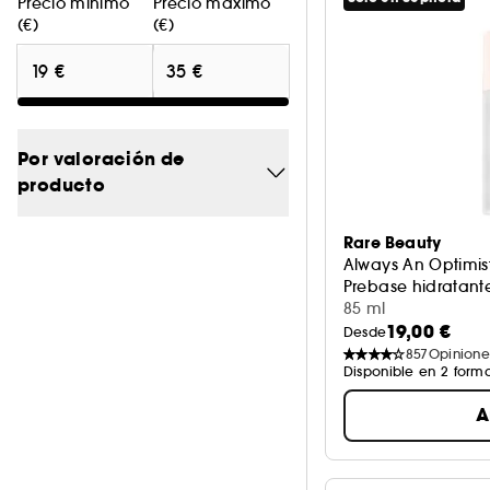
Precio mínimo
Precio máximo
(€)
(€)
Por valoración de
producto
4/5
2
Rare Beauty
Always An Optimist
3/5
4
Prebase hidratan
85 ml
2/5
4
19,00 €
Desde
857
Opinione
1/5
4
Disponible en 2 form
A