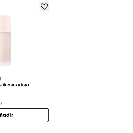
t
e iluminadora
s
ñadir