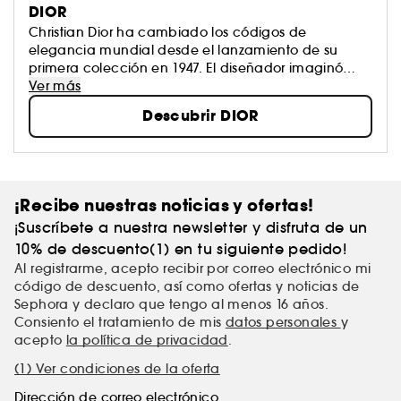
DIOR
Christian Dior ha cambiado los códigos de
elegancia mundial desde el lanzamiento de su
primera colección en 1947. El diseñador imaginó
una nueva feminidad, con la mujer en el centro y
Ver más
hoy, a través de sus creaciones, la marca Dior es un
Descubrir DIOR
referente en belleza femenina. Sus perfumes,
pintalabios y tratamiento son el ejemplo de que
calidad y creatividad van de la mano.
¡Recibe nuestras noticias y ofertas!
¡Suscríbete a nuestra newsletter y disfruta de un
10% de descuento(1) en tu siguiente pedido!
Al registrarme, acepto recibir por correo electrónico mi
código de descuento, así como ofertas y noticias de
Sephora y declaro que tengo al menos 16 años.
Consiento el tratamiento de mis
datos personales
y
acepto
la política de privacidad
.
(1) Ver condiciones de la oferta
Dirección de correo electrónico