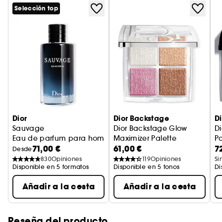
una semana, la piel parece rellena y, en un mes,
Selección top
más fuerte de forma duradera. * Valor calculado
de conformidad con la norma ISO 16128-1 e ISO
16128-2. Porcentaje de agua incluido. El 5 %
restante contribuye al rendimiento, la
sensorialidad y la estabilidad de la fórmula. **
Asociación de longoza y fermentos.
Dior
Dior Backstage
Di
Sauvage
Dior Backstage Glow
D
Eau de parfum para hombre - Notas picantes y absoluto de
Maximizer Palette
Pa
71,00 €
61,00 €
7
Iluminadores y colorete multiu
Desde
830
Opiniones
119
Opiniones
Si
Disponible en 5 formatos
Disponible en 5 tonos
Di
Añadir a la cesta
Añadir a la cesta
Reseña del producto