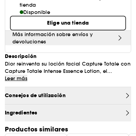
tienda
Disponible
Elige una tienda
Más información sobre envíos y
devoluciones
Descripción
Dior reinventa su loción facial Capture Totale con
Capture Totale Intense Essence Lotion, el
tratamiento compuesto por un 95 %* de
Leer más
ingredientes de origen natural y enriquecido con
una solución de ""longoza-ferments blend**"". La
Consejos de utilización
loción refuerza de esta forma la barrera cutánea,
unifica la textura de la piel y la prepara para el
Ingredientes
ritual de tratamiento Capture Totale. Desde la
primera aplicación de esta loción facial Dior, la
Productos similares
piel queda hidratada y aclarada. Después de