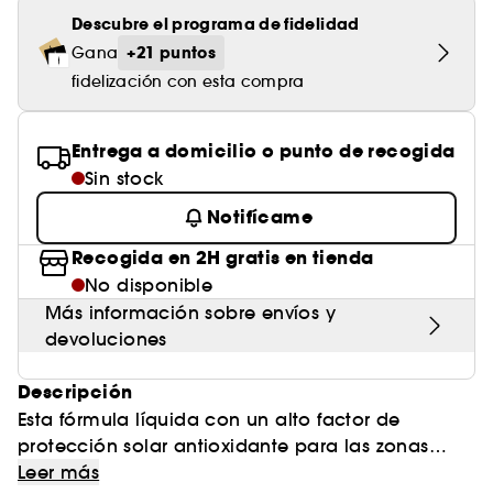
Descubre el programa de fidelidad
+21 puntos
Gana
fidelización con esta compra
Entrega a domicilio o punto de recogida
Sin stock
Notifícame
Recogida en 2H gratis en tienda
No disponible
Más información sobre envíos y
devoluciones
Descripción
Esta fórmula líquida con un alto factor de
protección solar antioxidante para las zonas
sensibles o muy expuestas al sol se presenta en
Leer más