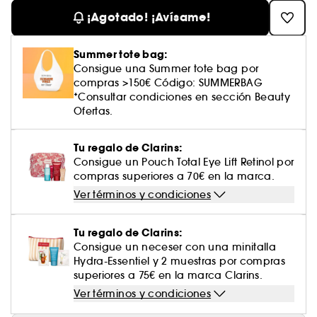
Cuidado corporal perfumado
Descubre nuestros sérums altamente
Leche desmaquillante
Perfume fresco
Brillo & suavidad
Crema de color
Aceite desmaquillante
Gel afeitado & aftershave
Westman Atelier
Estuches de rostro
Dispositivo belleza rostro
efectivos
¡Agotado! ¡Avísame!
Tratamiento anti-rojeces
Rare Beauty
Ver todo
Cuidado facial parafarmacia
¡Prueba... primero!
Cabello sin brillo
Agua micelar
Perfume amaderado
Cuidado del cuero cabelludo
Leche desmaquillante
Dispositivos & accesorios limpiadores
Cuidado cuero cabelludo
Tratamiento minimizador de poros
Rem Beauty
Contorno de ojos
Summer tote bag:
Ver todo
Tratamiento Sephora Collection
Toallitas desmaquillantes
Perfume con vainilla
Volumen
Consigue una Summer tote bag por
Tratamiento reafirmante
compras >150€ Código: SUMMERBAG
Sephora Collection
Limpiador & exfoliante
Cuerpo parafarmacia
*Consultar condiciones en sección Beauty
Perfume dulce
Cabello teñido
¡Prueba...primero!
Ofertas.
Tratamiento purificante & matificante
Yepoda
Cuidado hidratante
Cuidado facial parafarmacia
Protector solar cabello
Cuidado anti-edad
Tu regalo de Clarins:
Solares parafarmacia
Anti-caspa
Consigue un Pouch Total Eye Lift Retinol por
compras superiores a 70€ en la marca.
Ver términos y condiciones
Tu regalo de Clarins:
Consigue un neceser con una minitalla
Hydra-Essentiel y 2 muestras por compras
superiores a 75€ en la marca Clarins.
Ver términos y condiciones