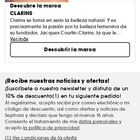
Descubre la marca
CLARINS
Clarins se toma en serio la belleza natural. Y es
precisamente la pasión por la belleza femenina de
su fundador, Jacques Courtin-Clarins, la que le
inspiró para abrir el primer Instituto de Clarins en
Ver más
París hace más de medio siglo. Como líder en
Descubrir la marca
tratamientos de lujo, Clarins trabaja sin descanso
para dar a cada mujer lo mejor de la naturaleza
aprovechando sus mejores principios activos. A
pesar de su fama, Clarins te tratará como si fueras
su único cliente. ¿A qué esperas para probar sus
¡Recibe nuestras noticias y ofertas!
productos imprescindibles?
¡Suscríbete a nuestra newsletter y disfruta de un
10% de descuento(1) en tu siguiente pedido!
Al registrarme, acepto recibir por correo electrónico mi
código de descuento, así como ofertas y noticias de
Sephora y declaro que tengo al menos 16 años.
Consiento el tratamiento de mis
datos personales
y
acepto
la política de privacidad
.
(1) Ver condiciones de la oferta