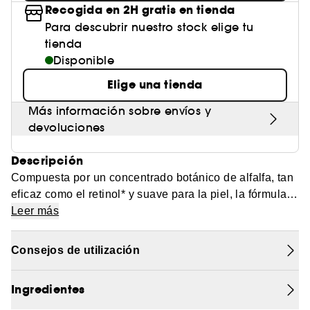
Recogida en 2H gratis en tienda
Para descubrir nuestro stock elige tu
tienda
Disponible
Elige una tienda
Más información sobre envíos y
devoluciones
Descripción
Compuesta por un concentrado botánico de alfalfa, tan
eficaz como el retinol* y suave para la piel, la fórmula
de LE LIFT Le Fluide está enriquecida con extracto de
Leer más
semillas de urucú y reduce las zonas de brillo. Aporta
una acción reguladora para atenuar los brillos y la
Consejos de utilización
apariencia de los poros. La textura aérea y ligera sobre
la piel es ultraconfortable. Sus propiedades alisadoras
Ingredientes
y reafirmantes ofrecen una piel lisa, reafirmada,