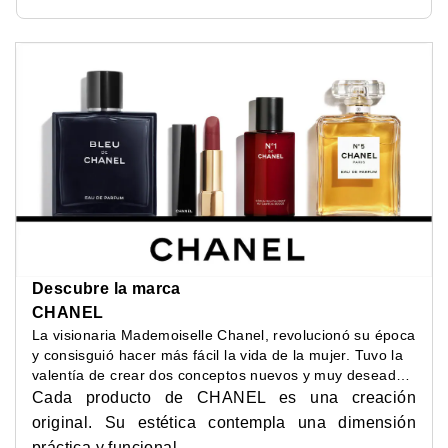
Descubre la marca
CHANEL
La visionaria Mademoiselle Chanel, revolucionó su época
y consisguió hacer más fácil la vida de la mujer. Tuvo la
valentía de crear dos conceptos nuevos y muy deseados
entre las mujeres de su época: elegancia cómoda y
Cada producto de CHANEL es una creación
belleza depurada.
original. Su estética contempla una dimensión
práctica y funcional.