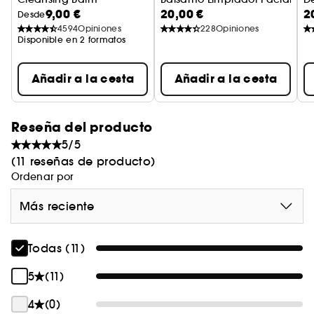
9,00 €
20,00 €
2
Bálsamo Desmaquillante
Desde
4594
Opiniones
228
Opiniones
Disponible en 2 formatos
Añadir a la cesta
Añadir a la cesta
Reseña del producto
5/5
(11 reseñas de producto)
Ordenar por
Más reciente
Todas (11)
5
(11)
4
(0)