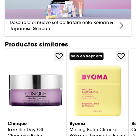
Descubre el nuevo set de tratamiento Korean &
Japanese Skincare
Productos similares
Solo en Sephora
Clinique
Byoma
B
Take the Day Off
Melting Balm Cleanser
G
Cleansing Balm
Bálsamo Limpiador Facial
D