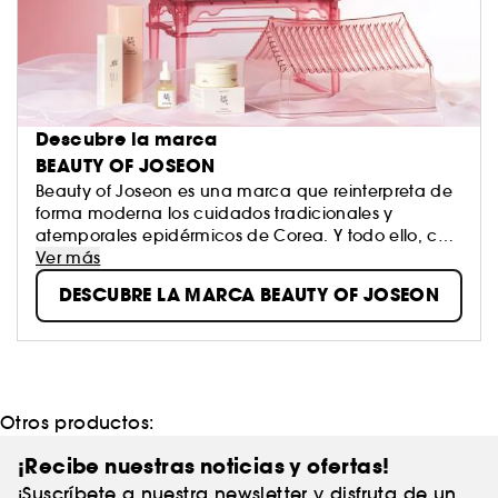
Descubre la marca
BEAUTY OF JOSEON
Beauty of Joseon es una marca que reinterpreta de
forma moderna los cuidados tradicionales y
atemporales epidérmicos de Corea. Y todo ello, con
ingredientes naturales. Combina los poderes de
Ver más
Hanbang (la medicina tradicional coreana a partir
DESCUBRE LA MARCA BEAUTY OF JOSEON
de plantas) con ingredientes eficaces y modernos
para crear productos que subliman la piel, mejoran
su salud y aumentan su brillo.
Otros productos:
¡Recibe nuestras noticias y ofertas!
¡Suscríbete a nuestra newsletter y disfruta de un