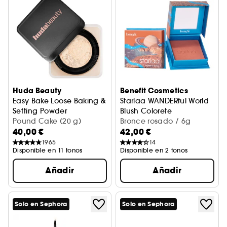
Huda Beauty
Benefit Cosmetics
Easy Bake Loose Baking &
Starlaa WANDERful World
Setting Powder
Blush Colorete
Polvos sueltos
Pound Cake (20 g)
Bronce rosado
Bronce rosado / 6g
40,00 €
42,00 €
1965
14
Disponible en 11 tonos
Disponible en 2 tonos
Añadir
Añadir
Solo en Sephora
Solo en Sephora