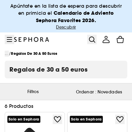
Ir al menú
Ir al contenido principal
Ir al pie de página
Apúntate en la lista de espera para descubrir
Calendario de Adviento
en primicia el
Sephora Favorites 2026.
Descubrir
/
...
Regalos De 30 A 50 Euros
Regalos de 30 a 50 euros
Filtros
Ordenar :
Novedades
6 Productos
Solo en Sephora
Solo en Sephora