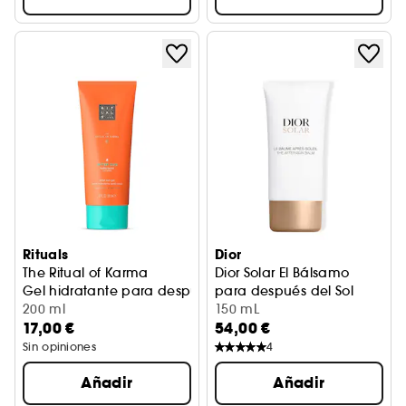
Rituals
Dior
The Ritual of Karma
Dior Solar El Bálsamo
Gel hidratante para después del sol
para después del Sol
200 ml
Tratamiento hidratante
150 mL
17,00 €
54,00 €
Sin opiniones
4
Añadir
Añadir