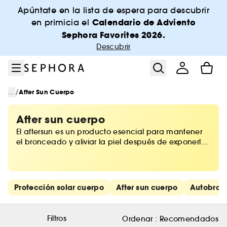
Ir al menú
Ir al contenido principal
Ir al pie de página
Apúntate en la lista de espera para descubrir
Calendario de Adviento
en primicia el
Sephora Favorites 2026.
Descubrir
/
...
After Sun Cuerpo
After sun cuerpo
El aftersun es un producto esencial para mantener
el bronceado y aliviar la piel después de exponerla
al sol, que la nutre y refresca después de un largo
día. Sus ingredientes activos específicos mantienen
el bronceado, previenen el envejecimiento de la
piel y la rehidratan de forma profunda. ¡Encuentra
Saltar los enlaces rápidos
Protección solar cuerpo
After sun cuerpo
Autobron
en Sephora una selección de cremas para después
del sol efectivas y perfectas para aplicarse
generosamente!
Filtros
Ordenar :
Recomendados