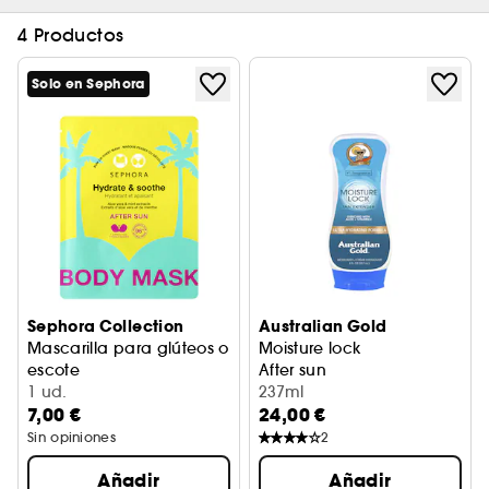
4 Productos
Solo en Sephora
Sephora Collection
Australian Gold
Mascarilla para glúteos o
Moisture lock
escote
After sun
Mascarilla corporal after sun
1 ud.
237ml
7,00 €
24,00 €
Sin opiniones
2
Añadir
Añadir