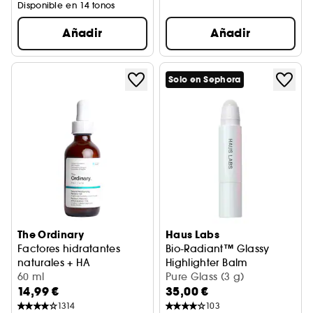
Disponible en 14 tonos
Añadir
Añadir
Solo en Sephora
The Ordinary
Haus Labs
Factores hidratantes
Bio-Radiant™ Glassy
naturales + HA
Highlighter Balm
Crema hidratante para el cuero cabelludo
60 ml
Bálsamo iluminador facial
Pure Glass (3 g)
14,99 €
35,00 €
1314
103