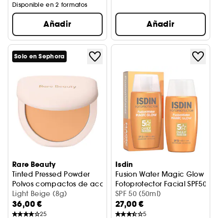
Disponible en 2 formatos
Añadir
Añadir
Solo en Sephora
Rare Beauty
Isdin
Tinted Pressed Powder
Fusion Water Magic Glow
Polvos compactos de acabado con color
Fotoprotector Facial SPF50
Light Beige (8g)
SPF 50 (50ml)
36,00 €
27,00 €
25
5