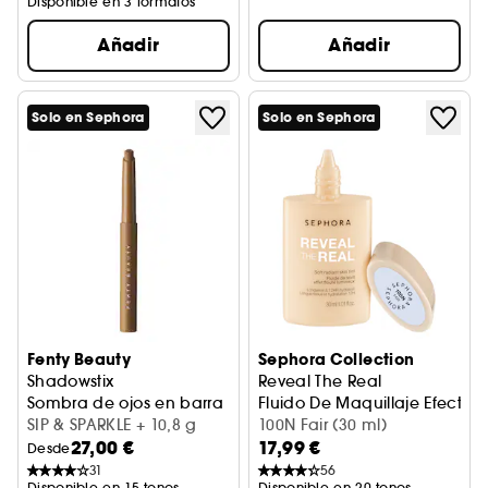
Disponible en 3 formatos
Añadir
Añadir
Solo en Sephora
Solo en Sephora
Fenty Beauty
Sephora Collection
Shadowstix
Reveal The Real
Sombra de ojos en barra
Fluido De Maquillaje Efecto
SIP & SPARKLE + 10,8 g
100N Fair (30 ml)
27,00 €
17,99 €
Desde
31
56
Disponible en 15 tonos
Disponible en 20 tonos