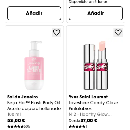
Disponible en 6 tonos
Añadir
Añadir
Sol de Janeiro
Yves Saint Laurent
Beija Flor™ Elasti-Body Oil
Loveshine Candy Glaze
Aceite corporal rellenador
Pintalabios
100 ml
N°2 - Healthy Glow
53,00 €
37,00 €
Plumper (3,2 g)
Desde
505
1