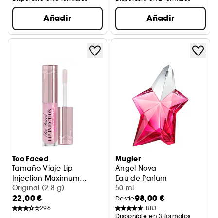
Añadir
Añadir
Too Faced
Mugler
Tamaño Viaje Lip
Angel Nova
Injection Maximum
Eau de Parfum
Plump
Brillo Labial Voluminizador
Original (2.8 g)
50 ml
22,00 €
98,00 €
Desde
296
1883
Disponible en 3 formatos