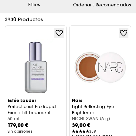
Filtros
Ordenar :
Recomendados
3930 Productos
Estée Lauder
Nars
Perfectionist Pro Rapid
Light Reflecting Eye
Firm + Lift Trearment
Brightener
Suero antiedad
50 ml
Iluminador de rostro
NIGHT SWAN (6 g)
179,00 €
39,00 €
Sin opiniones
359