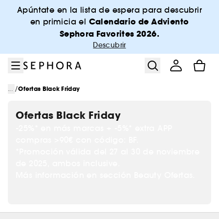
Ir al menú
Ir al contenido principal
Ir al pie de página
Apúntate en la lista de espera para descubrir
Calendario de Adviento
en primicia el
Sephora Favorites 2026.
Descubrir
/
...
Ofertas Black Friday
Ofertas Black Friday
-25%* en más marcas + -5%* extra APP
compras >90€ con código: BF.
*Promoción válida del 27 al 30 de noviembre
de 2025, ambos inclusive.
Más información en sección Beauty Ofertas.