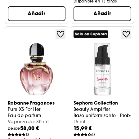
Disponible en 13 tonos
Añadir
Añadir
Solo en Sephora
Rabanne Fragances
Sephora Collection
Pure XS For Her
Beauty Amplifier
Eau de parfum
Base uniformizante - Prebase 
Vaporizador 80 ml
15 ml
58,00 €
15,99 €
Desde
13
68