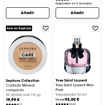
Disponible en 5 formatos
Añadir
Añadir
Solo en Sephora
Yves Saint Laurent
Sephora Collection
Yves Saint Laurent Mon
Cuidado Mineral
Paris
compacto
Perfume de mujer
Vaporizador 50 ml
Base de maquillaje + Cuidado calmante
36 ambre mat (10 g)
93,00 €
19,99 €
Desde
2669
13