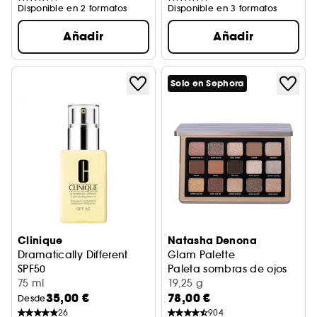
Disponible en 2 formatos
Disponible en 3 formatos
Añadir
Añadir
Solo en Sephora
Clinique
Natasha Denona
Dramatically Different
Glam Palette
SPF50
Paleta sombras de ojos
Loción Hidratante
75 ml
19,25 g
35,00 €
78,00 €
Desde
26
904