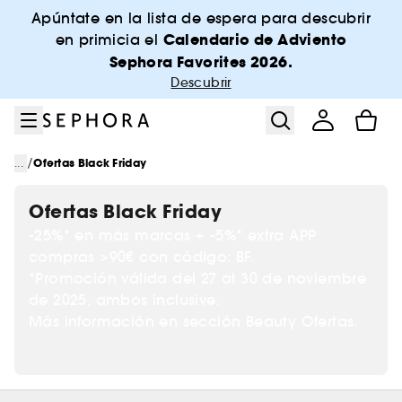
Ir al menú
Ir al contenido principal
Ir al pie de página
Apúntate en la lista de espera para descubrir
Calendario de Adviento
en primicia el
Sephora Favorites 2026.
Descubrir
/
...
Ofertas Black Friday
Ofertas Black Friday
-25%* en más marcas + -5%* extra APP
compras >90€ con código: BF.
*Promoción válida del 27 al 30 de noviembre
de 2025, ambos inclusive.
Más información en sección Beauty Ofertas.