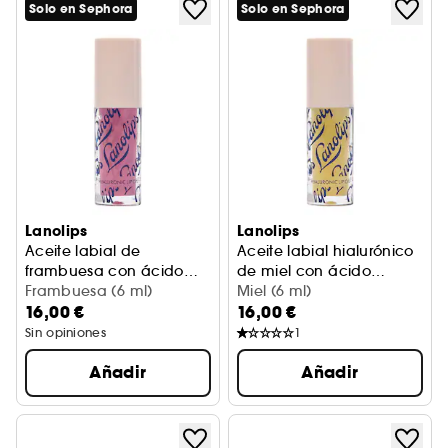
Solo en Sephora
Solo en Sephora
Lanolips
Lanolips
Aceite labial de
Aceite labial hialurónico
frambuesa con ácido
de miel con ácido
hialurónico y lanolina
Frambuesa (6 ml)
hialurónico y lanolina
Miel (6 ml)
16,00 €
16,00 €
Sin opiniones
1
Añadir
Añadir