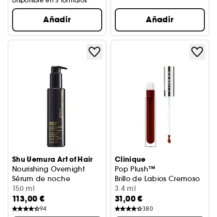
Disponible en 3 formatos
Añadir
Añadir
Shu Uemura Art of Hair
Clinique
Nourishing Overnight
Pop Plush™
Sérum de noche
Brillo de Labios Cremoso
150 ml
3.4 ml
113,00 €
31,00 €
94
380