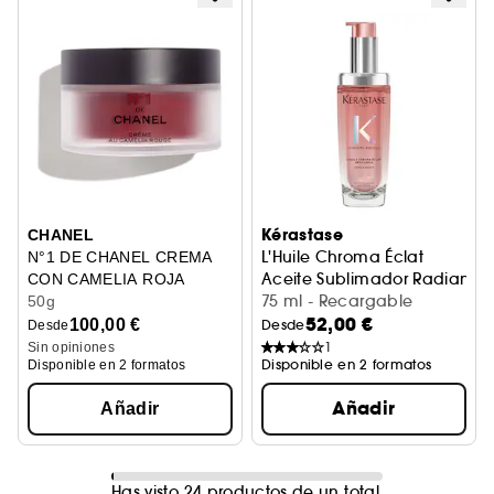
Kérastase
CHANEL
L'Huile Chroma Éclat
N°1 DE CHANEL CREMA
Aceite Sublimador Radiante
CON CAMELIA ROJA
75 ml - Recargable
Rellena – Alisa – Protege
50g
52,00 €
100,00 €
Desde
Desde
1
Sin opiniones
Disponible en 2 formatos
Disponible en 2 formatos
Añadir
Añadir
Has visto 24 productos de un total