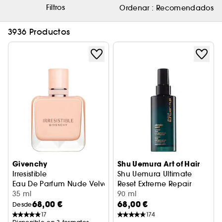
Filtros
Ordenar :
Recomendados
3936 Productos
Givenchy
Shu Uemura Art of Hair
Irresistible
Shu Uemura Ultimate
Eau De Parfum Nude Velvet
Reset Extreme Repair
35 ml
Sérum de noche
90 ml
68,00 €
68,00 €
Desde
17
174