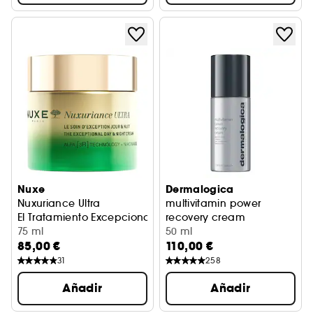
Nuxe
Dermalogica
Nuxuriance Ultra
multivitamin power
El Tratamiento Excepcional Antiedad Global Día y Noche
recovery cream
75 ml
crema multivitaminas repar
50 ml
85,00 €
110,00 €
31
258
Añadir
Añadir