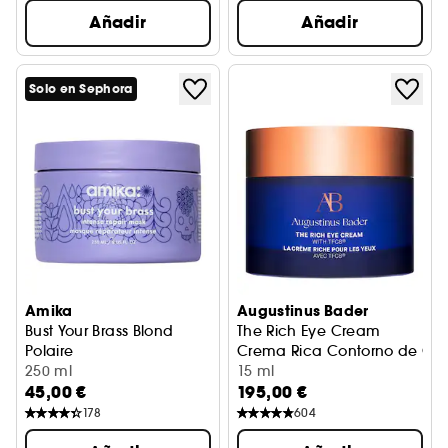
Añadir
Añadir
Solo en Sephora
Amika
Augustinus Bader
Bust Your Brass Blond
The Rich Eye Cream
Polaire
Crema Rica Contorno de Ojo
Mascarilla reparadora intensa
250 ml
15 ml
45,00 €
195,00 €
178
604