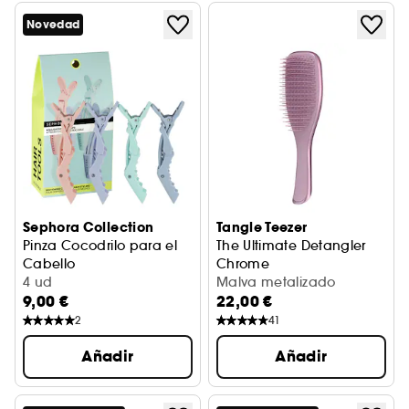
Novedad
Sephora Collection
Tangle Teezer
Pinza Cocodrilo para el
The Ultimate Detangler
Cabello
Chrome
Para Peinar y Separar Mechones
4 ud
Cepillo desenredante
Malva metalizado
9,00 €
22,00 €
2
41
Añadir
Añadir