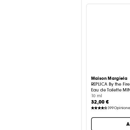
Maison Margiela
REPLICA By the Fir
Eau de Toilette MI
10 ml
32,00 €
399
Opinione
A