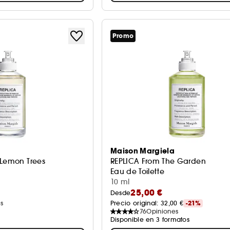
Promo
Maison Margiela
 Lemon Trees
REPLICA From The Garden
Eau de Toilette
10 ml
25,00 €
Desde
s
Precio original: 
32,00 €
-21%
76
Opiniones
Disponible en 3 formatos