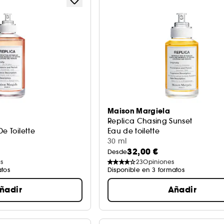
Maison Margiela
Replica Chasing Sunset
e Toilette
Eau de toilette
30 ml
32,00 €
Desde
s
23
Opiniones
atos
Disponible en 3 formatos
ñadir
Añadir