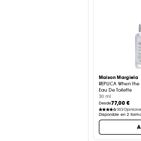
Maison Margiela
REPLICA When the 
Eau De Toilette
30 ml
77,00 €
Desde
303
Opinione
Disponible en 2 form
A