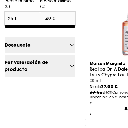
Precio mínimo
Precio máximo
(€)
(€)
Descuento
-20.1
1
Por valoración de
Maison Margiela
producto
Replica On A Date
-20.8
1
Fruity Chypre Eau D
30 ml
4/5
8
-21.9
1
77,00 €
Desde
538
Opinione
3/5
11
Disponible en 2 form
2/5
11
A
1/5
11