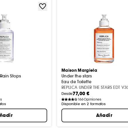
Maison Margiela
Rain Stops
Under the stars
Eau de Toilette
REPLICA UNDER THE STARS EDT V
77,00 €
Desde
s
166
Opiniones
atos
Disponible en 2 formatos
ñadir
Añadir