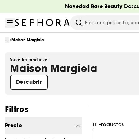
Ir al menú
Ir al contenido principal
Ir al pie de página
Novedad Rare Beauty
Descu
Investigación
/
...
Maison Margiela
Todos los productos:
Maison Margiela
Descubrir
Saltar los filtros
Filtros
11 Productos
Precio