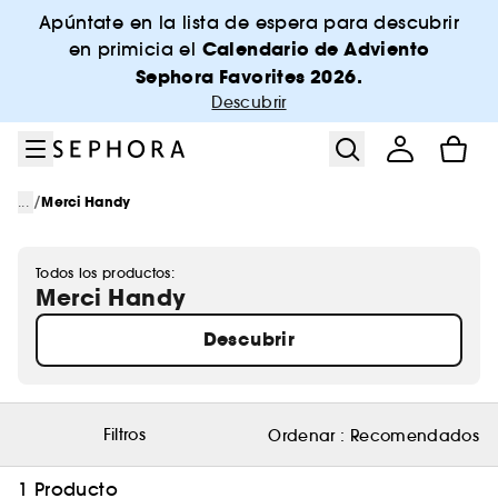
Ir al menú
Ir al contenido principal
Ir al pie de página
Apúntate en la lista de espera para descubrir
Calendario de Adviento
en primicia el
Sephora Favorites 2026.
Descubrir
/
...
Merci Handy
Todos los productos:
Merci Handy
Descubrir
Filtros
Ordenar :
Recomendados
1 Producto