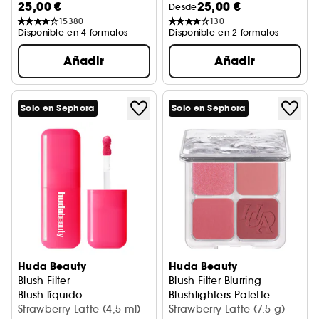
25,00 €
25,00 €
Desde
15380
130
Disponible en 4 formatos
Disponible en 2 formatos
Añadir
Añadir
Solo en Sephora
Solo en Sephora
Huda Beauty
Huda Beauty
Blush Filter
Blush Filter Blurring
Blush líquido
Blushlighters Palette
Strawberry Latte (4,5 ml)
Paleta colorete + iluminador
Strawberry Latte (7.5 g)