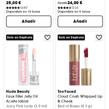
25,00 €
24,00 €
Desde
12417
1233
Disponible en 10 tonos
Disponible en 9 tonos
Añadir
Añadir
Solo en Sephora
Solo en Sephora
Huda Beauty
Too Faced
Faux Filler Jelly Oil
Cloud Crush Whipped Lip
Aceite labial
& Cheek
Juicy Pink Lady (3,9 ml)
Tinta para labios y mejillas
Bed of Roses (4.3 g)