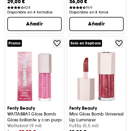
29,00 €
36,00 €
0,8 g)
428
969
Disponible en 4 formatos
Disponible en 8 tonos
Añadir
Añadir
Promo
Solo en Sephora
Fenty Beauty
Fenty Beauty
WATTABRAT Gloss Bomb
Mini Gloss Bomb Universal
Gloss brillante y con purpurina
Lip Luminizer
Wattabrat (9 ml)
Gloss de labios con manteca
Fu$$y (5,5 ml)