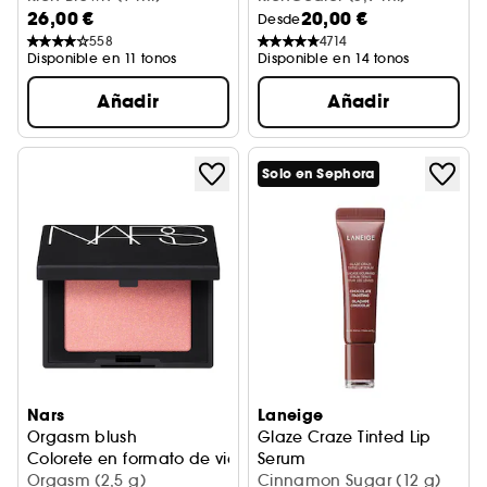
26,00 €
20,00 €
Desde
558
4714
Disponible en 11 tonos
Disponible en 14 tonos
Añadir
Añadir
Solo en Sephora
Nars
Laneige
Orgasm blush
Glaze Craze Tinted Lip
Colorete en formato de viaje
Serum
Orgasm (2,5 g)
Sérum Labial Con Color
Cinnamon Sugar (12 g)