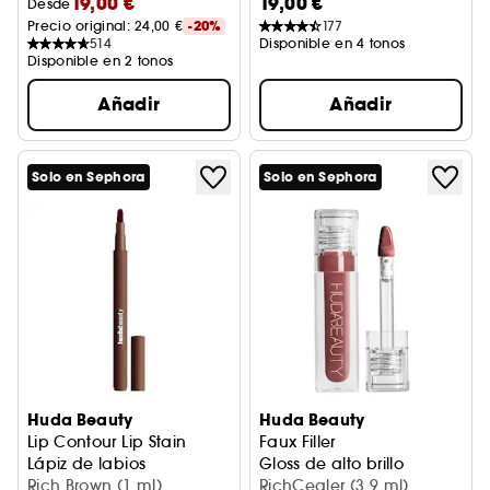
19,00 €
19,00 €
Desde
Precio original: 
24,00 €
-20%
177
514
Disponible en 4 tonos
Disponible en 2 tonos
Añadir
Añadir
Solo en Sephora
Solo en Sephora
Huda Beauty
Huda Beauty
Lip Contour Lip Stain
Faux Filler
Lápiz de labios
Gloss de alto brillo
Rich Brown (1 ml)
RichCealer (3,9 ml)