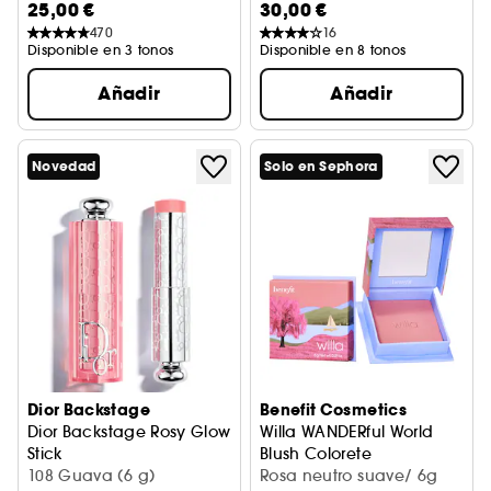
25,00 €
30,00 €
470
16
Disponible en 3 tonos
Disponible en 8 tonos
Añadir
Añadir
Novedad
Solo en Sephora
Dior Backstage
Benefit Cosmetics
Dior Backstage Rosy Glow
Willa WANDERful World
Stick
Blush Colorete
colorete en barra y color activado por el pH
108 Guava (6 g)
Rosa neutro suave
Rosa neutro suave/ 6g