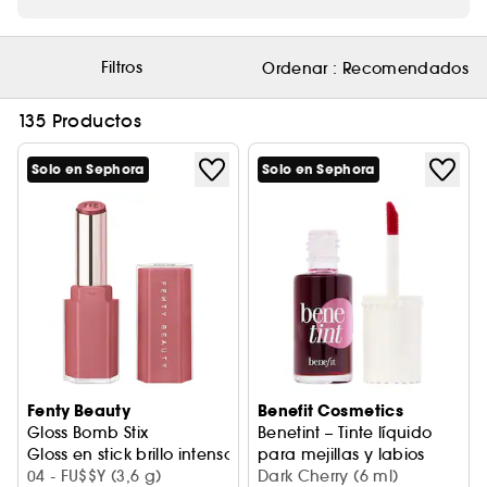
Filtros
Ordenar :
Recomendados
135 Productos
Solo en Sephora
Solo en Sephora
Fenty Beauty
Benefit Cosmetics
Gloss Bomb Stix
Benetint – Tinte líquido
Gloss en stick brillo intenso
para mejillas y labios
04 - FU$$Y (3,6 g)
Dark Cherry (6 ml)