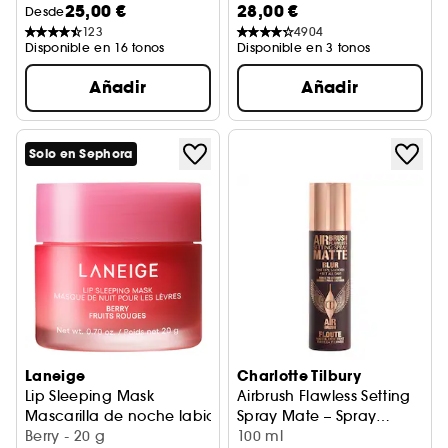
25,00 €
28,00 €
Desde
123
4904
Disponible en 16 tonos
Disponible en 3 tonos
Añadir
Añadir
Solo en Sephora
Laneige
Charlotte Tilbury
Lip Sleeping Mask
Airbrush Flawless Setting
Mascarilla de noche labios
Spray Mate – Spray
Berry - 20 g
fijador matificante
100 ml