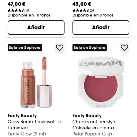
47,00 €
45,00 €
10
24
Disponible en 10 tonos
Disponible en 8 tonos
Añadir
Añadir
Solo en Sephora
Solo en Sephora
Fenty Beauty
Fenty Beauty
Gloss Bomb Universal Lip
Cheeks out freestyle
Luminizer
Colorete en crema
Brillo de labios
Fenty Glow (9 ml)
Petal Poppin (3 g)