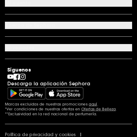
Mi cuenta
Métodos de entrega
Devoluciones y reembolsos
Seguimiento del pedido
Tarjeta regalo digital
Programa de Fidelidad
Tarjeta regalo física
Acerca de Sephora
Tarjeta regalo para empresas
Mapa del sitio
Trabaja con nosotros
Formulario de contacto
Blog de Sephora
Novedades
Tiendas
Sephora Stands
Rebajas
Internacional
Maquillaje
Descubrir Sephora
Síguenos
San Valentín
Código promocional Sephora
Día del Padre
Descarga la aplicación Sephora
Premio Sephora
Día de la Madre
Calendario Adviento
Singles' Day
Marcas excluidas de nuestras promociones
aquí
.
Black Friday
*Ver condiciones de nuestras ofertas en
Ofertas de Belleza
.
Cyber Monday
**Exclusividad en la red nacional de perfumería.
Blue Monday
Clean at Sephora
Política de privacidad y cookies