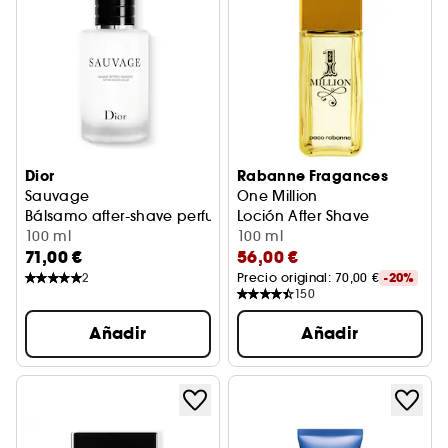
Dior
Rabanne Fragances
Sauvage
One Million
Bálsamo after-shave perfumado
Loción After Shave
100 ml
100 ml
71,00 €
56,00 €
2
Precio original: 
70,00 €
-20%
150
Añadir
Añadir