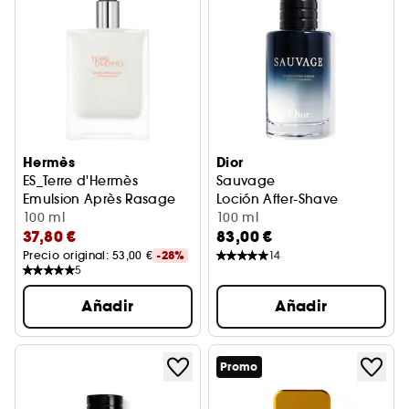
Hermès
Dior
ES_Terre d'Hermès
Sauvage
Emulsion Après Rasage
Loción After-Shave
100 ml
100 ml
37,80 €
83,00 €
Precio original: 
53,00 €
-28%
14
5
Añadir
Añadir
Promo