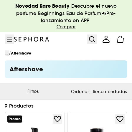
Ir al menú
Ir al contenido principal
Ir al pie de página
Novedad Rare Beauty
Descubre el nuevo
perfume Beginnings Eau de Parfum📲Pre-
lanzamiento en APP
Comprar
/
...
Aftershave
Aftershave
Filtros
Ordenar :
Recomendados
9 Productos
Promo