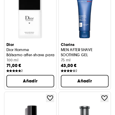
Dior
Clarins
Dior Homme
MEN AFTER SHAVE
Bálsamo after-shave para hombre - Bálsamo perfumado f
SOOTHING GEL
100 ml
Aftershave
75 ml
71,00 €
43,00 €
2
2
Añadir
Añadir