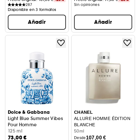
287
Sin opiniones
Disponible en 3 formatos
Añadir
Añadir
Dolce & Gabbana
CHANEL
Light Blue Summer Vibes
ALLURE HOMME ÉDITION
Pour Homme
BLANCHE
Eau de Toilette
125 ml
Eau De Parfum Vaporizador
50ml
73,00 €
107,00 €
Desde