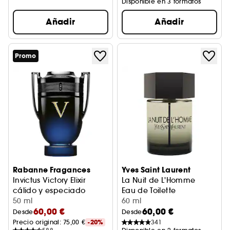
Disponible en 3 formatos
Añadir
Añadir
Promo
Rabanne Fragances
Yves Saint Laurent
Invictus Victory Elixir
La Nuit de L'Homme
cálido y especiado
Eau de Toilette
50 ml
60 ml
60,00 €
60,00 €
Desde
Desde
Precio original: 
75,00 €
-20%
341