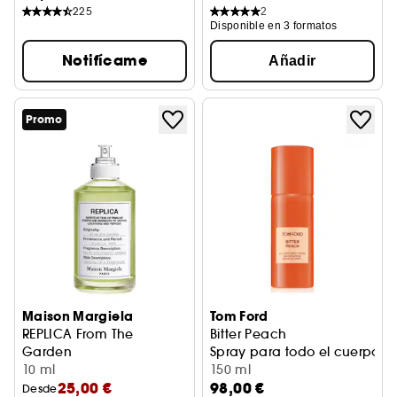
225
2
Disponible en 3 formatos
Notifícame
Añadir
Promo
Maison Margiela
Tom Ford
REPLICA From The
Bitter Peach
Garden
Spray para todo el cuerpo
Eau de Toilette
10 ml
150 ml
25,00 €
98,00 €
Desde