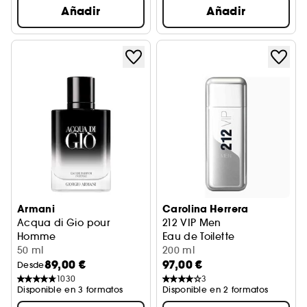
Añadir
Añadir
Armani
Carolina Herrera
Acqua di Gio pour
212 VIP Men
Homme
Eau de Toilette
Eau de Parfum
50 ml
200 ml
89,00 €
97,00 €
Desde
1030
3
Disponible en 3 formatos
Disponible en 2 formatos