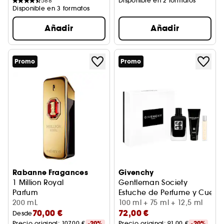
588
Disponible en 2 formatos
Disponible en 3 formatos
Añadir
Añadir
Promo
Promo
Rabanne Fragances
Givenchy
1 Million Royal
Gentleman Society
Parfum
Estuche de Perfume y Cuerp
200 mL
100 ml + 75 ml + 12,5 ml
70,00 €
72,00 €
Desde
Precio original: 
107,00 €
-20%
Precio original: 
91,00 €
-20%