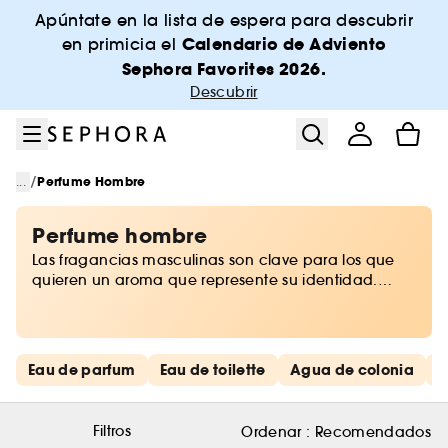
Ir al menú
Ir al contenido principal
Ir al pie de página
Apúntate en la lista de espera para descubrir
Calendario de Adviento
en primicia el
Sephora Favorites 2026.
Descubrir
/
...
Perfume Hombre
Perfume hombre
Las fragancias masculinas son clave para los que
quieren un aroma que represente su identidad.
Perfumes originales para hombres, con olores
frescos, florales o amaderados. Sea cual sea tu
gusto, en Sephora tenemos el perfume masculino
perfecto para ti.
Saltar los enlaces rápidos
Eau de parfum
Eau de toilette
Agua de colonia
D
Filtros
Ordenar :
Recomendados