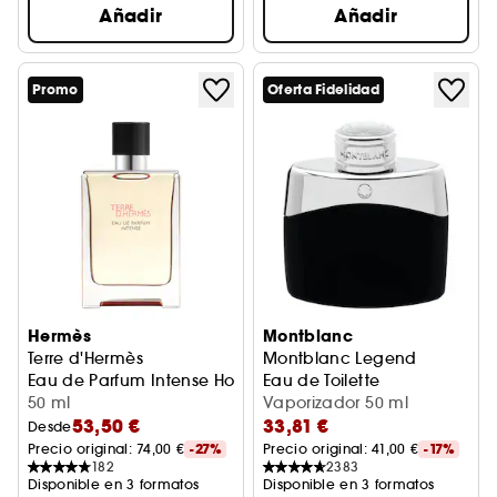
Añadir
Añadir
Promo
Oferta Fidelidad
Hermès
Montblanc
Terre d'Hermès
Montblanc Legend
Eau de Parfum Intense Hombre
Eau de Toilette
50 ml
Vaporizador 50 ml
53,50 €
33,81 €
Desde
Precio original: 
74,00 €
-27%
Precio original: 
41,00 €
-17%
182
2383
Disponible en 3 formatos
Disponible en 3 formatos