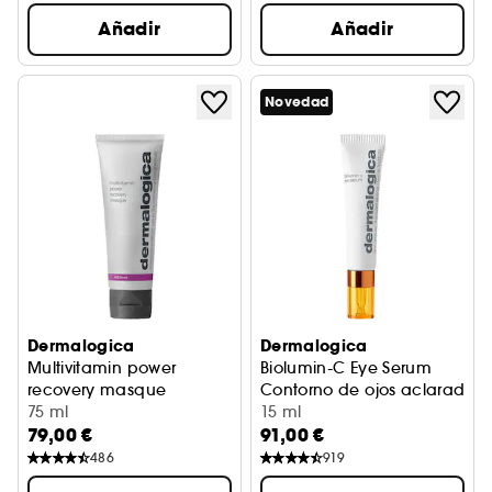
Añadir
Añadir
Novedad
Dermalogica
Dermalogica
Multivitamin power
Biolumin-C Eye Serum
recovery masque
Contorno de ojos aclarador 
Mascarilla multivitaminas reparadora
75 ml
15 ml
79,00 €
91,00 €
486
919