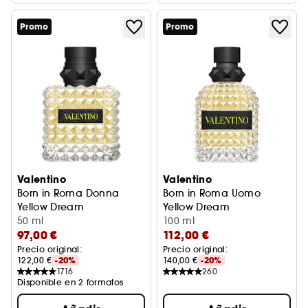
Promo
Promo
Valentino
Valentino
Born in Roma Donna
Born in Roma Uomo
Yellow Dream
Yellow Dream
Eau de Parfum Perfume de Mujer Floral
50 ml
Eau de Toilette Perfume de
100 ml
97,00 €
112,00 €
Precio original: 
Precio original: 
122,00 €
-20%
140,00 €
-20%
1716
260
Disponible en 2 formatos