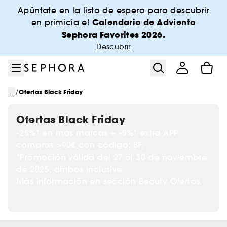
Ir al menú
Ir al contenido principal
Ir al pie de página
Apúntate en la lista de espera para descubrir
Calendario de Adviento
en primicia el
Sephora Favorites 2026.
Descubrir
/
...
Ofertas Black Friday
Ofertas Black Friday
-25%* en más marcas + -5%* extra APP
compras >90€ con código: BF.
*Promoción válida del 27 al 30 de noviembre
de 2025, ambos inclusive.
Más información en sección Beauty Ofertas.