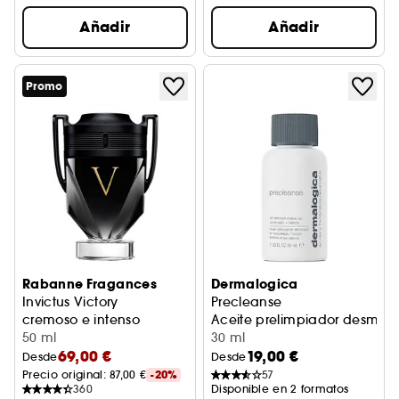
Añadir
Añadir
Promo
Rabanne Fragances
Dermalogica
Invictus Victory
Precleanse
cremoso e intenso
Aceite prelimpiador desmaqu
50 ml
30 ml
69,00 €
19,00 €
Desde
Desde
Precio original: 
87,00 €
-20%
57
360
Disponible en 2 formatos