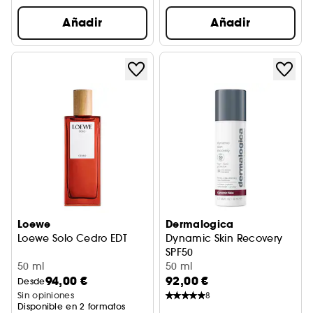
Añadir
Añadir
Loewe
Dermalogica
Loewe Solo Cedro EDT
Dynamic Skin Recovery
SPF50
50 ml
Fluido hidratante reafirmant
50 ml
94,00 €
92,00 €
Desde
Sin opiniones
8
Disponible en 2 formatos