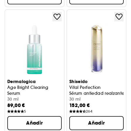
Dermalogica
Shiseido
Age Bright Clearing
Vital Perfection
Serum
Sérum antiedad realzante par
Sérum antimperfecciones
30 ml
30 ml
89,00 €
152,00 €
5
264
Añadir
Añadir